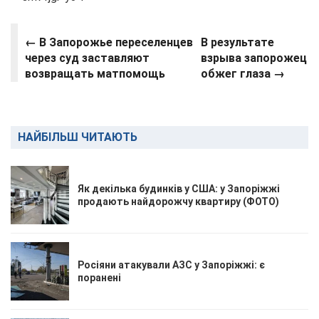
←
В Запорожье переселенцев
В результате
через суд заставляют
взрыва запорожец
возвращать матпомощь
обжег глаза →
НАЙБІЛЬШ ЧИТАЮТЬ
Як декілька будинків у США: у Запоріжжі
продають найдорожчу квартиру (ФОТО)
Росіяни атакували АЗС у Запоріжжі: є
поранені