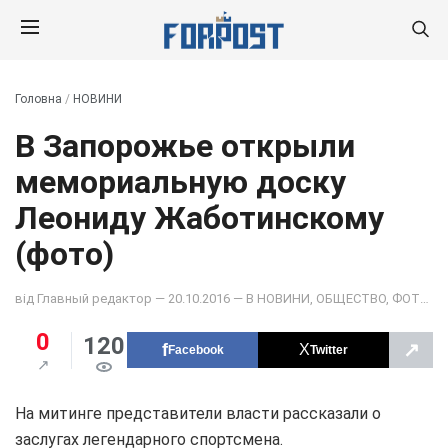
Головна
/
НОВИНИ
В Запорожье открыли
мемориальную доску
Леониду Жаботинскому
(фото)
від
Главный редактор
— 20.10.2016 — В
НОВИНИ
,
ОБЩЕСТВО
,
ФОТО ДНЯ
0
120
↗
Facebook
Twitter
На митинге представители власти рассказали о
заслугах легендарного спортсмена.