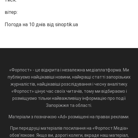
вітер:
Погода на 10 днів від
sinoptik.ua
«Форпост» - це відкрита і незалежна медіаплатформа. Ми
публікуємо найцікавіші новини, найкращі статті запорізьких
журналістів, найцікавіші розслідування і чесну аналітику.
«Форпост» цінує час своїх читачів, тому ми відбираємо і
розміщуємо тільки найважливішу інформацію про події
Запоріжжя та області.
Матеріали з позначкою «Ad» розміщені на правах реклами.
При передруці матеріалів посилання на «Форпост.Медіа»
обов'язкове. Якщо ви, дорогі колеги, вкраде наш матеріал,