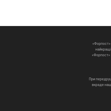
«Форпост» 
найкращі 
«Форпост» ц
При передруц
вкраде наш 