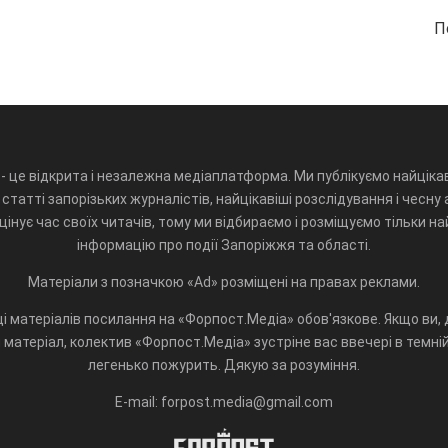
П
- це відкрита і незалежна медіаплатформа. Ми публікуємо найцікав
статті запорізьких журналістів, найцікавіші розслідування і чесну 
інує час своїх читачів, тому ми відбираємо і розміщуємо тільки н
інформацію про події Запоріжжя та області.
Матеріали з позначкою «Ad» розміщені на правах реклами.
і матеріалів посилання на «Форпост.Медіа» обов'язкове. Якщо ви, д
матеріал, колектив «Форпост.Медіа» зустріне вас ввечері в темній 
легенько пожурить. Дякую за розуміння.
E-mail: forpost.media@gmail.com