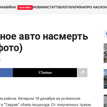
ВНА
ВІЙНА
НОВИНИ
СТАТТІ
БЛОГИ
УКРАЇНА
ПРО НАС
КОН
ВАЖЛИВО
ное авто насмерть
фото)
Ї
↗
Twitter
районе. Вечером 18 декабря на ул.Алексея
а “Таврия” сбила пешехода. От полученных травм