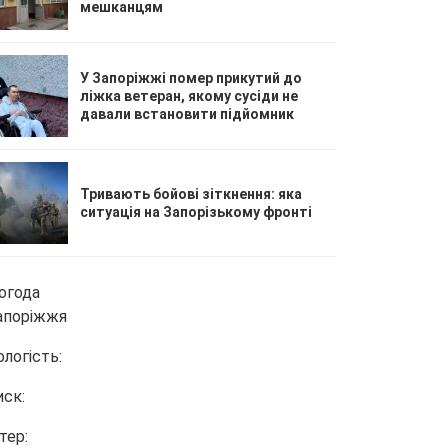
мешканцям
У Запоріжжі помер прикутий до
ліжка ветеран, якому сусіди не
давали встановити підйомник
Тривають бойові зіткнення: яка
ситуація на Запорізькому фронті
огода
апоріжжя
ологість:
иск:
тер: