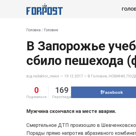
ГОЛО
Головна
/
Головне
В Запорожье учеб
сбило пешехода (
від
redaktor_news
— 19.12.2017 — В
Головне
,
НОВИНИ
,
ПОДІ
0
169
Facebook
Поділилося
Перегляди
Мужчина скончался на месте аварии.
Смертельное ДТП произошло в Шевченковском 
Порады прямо напротив абразивного комбинат