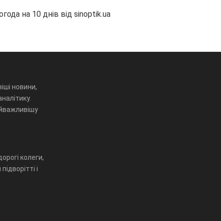
огода на 10 днів від
sinoptik.ua
іші новини,
аналітику.
айважливішу
орогі колеги,
підворітті і