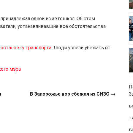
принадлежал одной из автошкол. Об этом
ватели, устанавливавшие все обстоятельства
 остановку транспорта
. Люди успели убежать от
кого мэра
П
а
В Запорожье вор сбежал из СИЗО →
З
в
т
ві