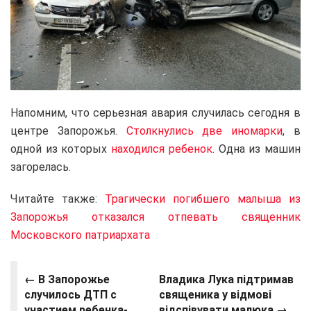
Напомним, что серьезная авария случилась сегодня в
центре Запорожья.
Столкнулись две иномарки
, в
одной из которых
находился ребенок
. Одна из машин
загорелась.
Читайте также:
Трагически погибшего малыша из
Запорожья отказался отпевать священник
Московского патриархата
← В Запорожье
Владика Лука підтримав
случилось ДТП с
священика у відмові
участием ребенка-
відспівувати малюка
→