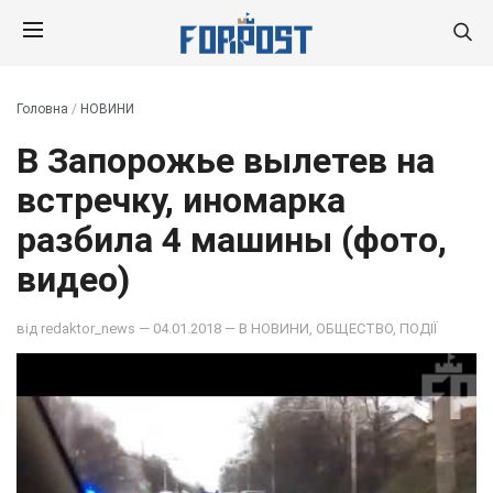
Головна
/
НОВИНИ
В Запорожье вылетев на
встречку, иномарка
разбила 4 машины (фото,
видео)
від
redaktor_news
— 04.01.2018 — В
НОВИНИ
,
ОБЩЕСТВО
,
ПОДІЇ