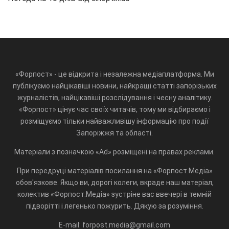
«Форпост» - це відкрита і незалежна медіаплатформа. Ми
публікуємо найцікавіші новини, найкращі статті запорізьких
журналістів, найцікавіші розслідування і чесну аналітику.
«Форпост» цінує час своїх читачів, тому ми відбираємо і
розміщуємо тільки найважливішу інформацію про події
Запоріжжя та області.
Матеріали з позначкою «Ad» розміщені на правах реклами.
При передруці матеріалів посилання на «Форпост.Медіа»
обов'язкове. Якщо ви, дорогі колеги, вкраде наш матеріал,
колектив «Форпост.Медіа» зустріне вас ввечері в темній
підворітті і легенько пожурить. Дякую за розуміння.
E-mail: forpost.media@gmail.com