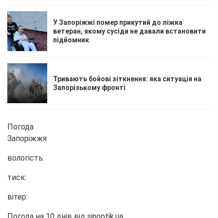
У Запоріжжі помер прикутий до ліжка
ветеран, якому сусіди не давали встановити
підйомник
Тривають бойові зіткнення: яка ситуація на
Запорізькому фронті
Погода
Запоріжжя
вологість:
тиск:
вітер:
Погода на 10 днів від
sinoptik.ua