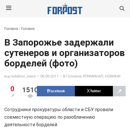
Головна
/
Головне
В Запорожье задержали
сутенеров и организаторов
борделей (фото)
від
redaktor_news
— 06.09.2017 — В
Головне
,
КРИМИНАЛ
,
НОВИНИ
0
1510
↗
Facebook
Twitter
Сотрудники прокуратуры области и СБУ провели
совместную операцию по разоблачению
деятельности борделей.