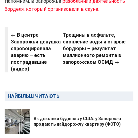
Напомним, в Запорожье
разоблачили деятельность
борделя, который организовали в сауне.
← В центре
Трещины в асфальте,
Запорожья девушка
скопление воды и старые
спровоцировала
бордюры – результат
аварию – есть
миллионного ремонта в
пострадавшие
запорожском ОСМД →
(видео)
НАЙБІЛЬШ ЧИТАЮТЬ
Як декілька будинків у США: у Запоріжжі
продають найдорожчу квартиру (ФОТО)