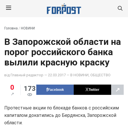
Головна
/
НОВИНИ
В Запорожской области на
порог российского банка
вылили красную краску
від
Главный редактор
— 22.03.2017 — В
НОВИНИ
,
ОБЩЕСТВО
0
173
↗
Facebook
Twitter
Протестные акции по блокаде банков с российским
капиталом докатились до Бердянска, Запорожской
области.