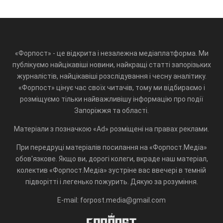
«Форпост» - це відкрита і незалежна медіаплатформа. Ми
публікуємо найцікавіші новини, найкращі статті запорізьких
журналістів, найцікавіші розслідування і чесну аналітику.
«Форпост» цінує час своїх читачів, тому ми відбираємо і
розміщуємо тільки найважливішу інформацію про події
Запоріжжя та області.
Матеріали з позначкою «Ad» розміщені на правах реклами.
При передруці матеріалів посилання на «Форпост.Медіа»
обов'язкове. Якщо ви, дорогі колеги, вкраде наш матеріал,
колектив «Форпост.Медіа» зустріне вас ввечері в темній
підворітті і легенько пожурить. Дякую за розуміння.
E-mail: forpost.media@gmail.com