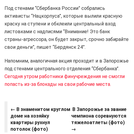
Под стенами “Сбербанка России” собрались
активисты “Нацкорпуса”, которые вылили красную
краску на ступени и обклеили центральный вход
листовками с надписями “Внимание! Это банк
страны-агрессора, он будет закрыт, срочно забирайте
свои деньги”, пишет “Бердянск 24”.
Напомним, аналогичная акция проходит и в Запорожье
под стенами центрального отделения “Сбербанка”.
Сегодня утром работники финучреждения не смогли
попасть из-за блокады на свои рабочие места.
←
В знаменитом круглом
В Запорожье за звание
доме на хозяйку
чемпиона соревнуются
квартиры рухнул
тяжелоатлеты (фото)
потолок (фото)
→