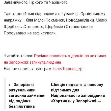
Залізничного, Гіркого та Чарівного.
Також російські підрозділи атакували на Оріхівському
напрямку – біля Малої Токмачки, Новоданилівки, Малих
Щербаків, Степового, Щербаків і Степногірська.
Просування не зафіксували.
Читайте також:
Росіяни полюють з дронів по автівках
на Запоріжжі: загинула людина
Більше новин в телеграм:
t.me/forpost_zp
← Запорізькі
Швеція надасть фінансову
рятувальники
підтримку для
загасили займання
Національного заповідника
від падіння
«Хортиця» у Запоріжжі →
безпілотника