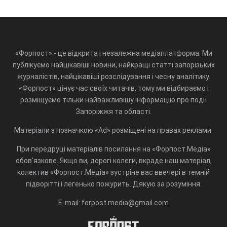
«Форпост» - це відкрита і незалежна медіаплатформа. Ми
публікуємо найцікавіші новини, найкращі статті запорізьких
журналістів, найцікавіші розслідування і чесну аналітику.
«Форпост» цінує час своїх читачів, тому ми відбираємо і
розміщуємо тільки найважливішу інформацію про події
Запоріжжя та області.
Матеріали з позначкою «Ad» розміщені на правах реклами.
При передруці матеріалів посилання на «Форпост.Медіа»
обов'язкове. Якщо ви, дорогі колеги, вкраде наш матеріал,
колектив «Форпост.Медіа» зустріне вас ввечері в темній
підворітті і легенько пожурить. Дякую за розуміння.
E-mail: forpost.media@gmail.com