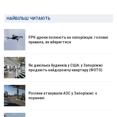
НАЙБІЛЬШ ЧИТАЮТЬ
FPV-дрони полюють на запоріжців: головні
правила, як вберегтися
Як декілька будинків у США: у Запоріжжі
продають найдорожчу квартиру (ФОТО)
Росіяни атакували АЗС у Запоріжжі: є
поранені