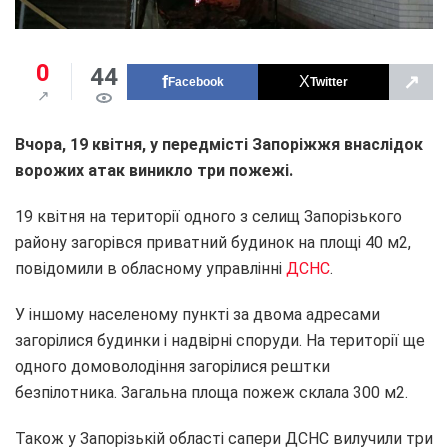
0
44
↗
Facebook
Twitter
Вчора, 19 квітня, у передмісті Запоріжжя внаслідок
ворожих атак виникло три пожежі.
19 квітня на території одного з селищ Запорізького
району загорівся приватний будинок на площі 40 м2,
повідомили в обласному управлінні
ДСНС
.
У іншому населеному пункті за двома адресами
загорілися будинки і надвірні споруди. На території ще
одного домоволодіння загорілися рештки
безпілотника. Загальна площа пожеж склала 300 м2.
Також у Запорізькій області сапери ДСНС вилучили три