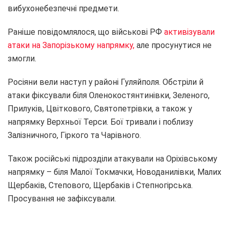
вибухонебезпечні предмети.
Раніше повідомлялося, що військові РФ
активізували
атаки на Запорізькому напрямку,
але просунутися не
змогли.
Росіяни вели наступ у районі Гуляйполя. Обстріли й
атаки фіксували біля Оленокостянтинівки, Зеленого,
Прилуків, Цвіткового, Святопетрівки, а також у
напрямку Верхньої Терси. Бої тривали і поблизу
Залізничного, Гіркого та Чарівного.
Також російські підрозділи атакували на Оріхівському
напрямку – біля Малої Токмачки, Новоданилівки, Малих
Щербаків, Степового, Щербаків і Степногірська.
Просування не зафіксували.