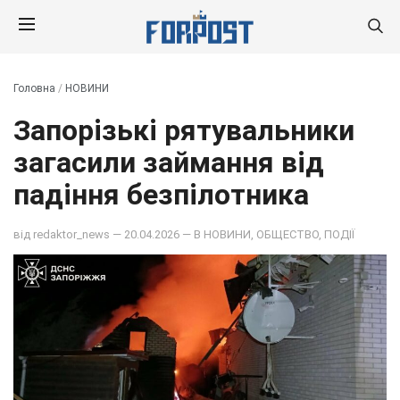
Головна
/
НОВИНИ
Запорізькі рятувальники
загасили займання від
падіння безпілотника
від
redaktor_news
— 20.04.2026 — В
НОВИНИ
,
ОБЩЕСТВО
,
ПОДІЇ