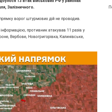
ідбулося 13 атак
військових РФ
у районах
П
лля, Залізничного.
апрямку ворог штурмових дій не проводив.
інформацією, противник атакував 11 разів у
оне, Вербове, Новогригорівка, Калинівське,