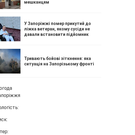
мешканцям
У Запоріжжі помер прикутий до
ліжка ветеран, якому сусіди не
давали встановити підйомник
Тривають бойові зіткнення: яка
ситуація на Запорізькому фронті
огода
апоріжжя
ологість:
иск:
тер: