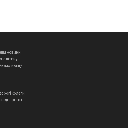
іші новини,
аналітику.
айважливішу
орогі колеги,
підворітті і