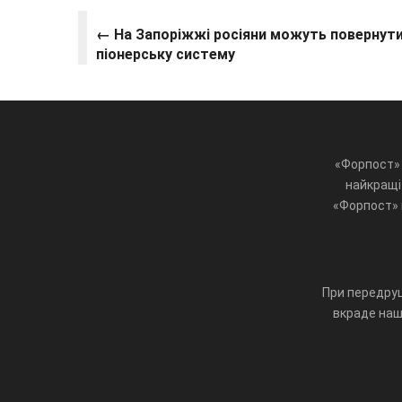
← На Запоріжжі росіяни можуть повернут
піонерську систему
«Форпост» 
найкращі 
«Форпост» ц
При передруц
вкраде наш 