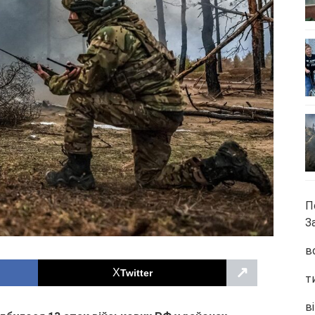
П
З
в
↗
Twitter
т
ві