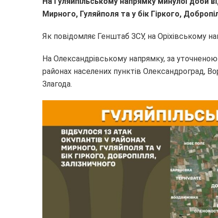
На Гуляйпільському напрямку минулої доби в
Мирного, Гуляйполя та у бік Гіркого, Добропі
Як повідомляє Генштаб ЗСУ, на Оріхівському н
На Олександрівському напрямку, за уточненою 
районах населених пунктів Олександроград, Вор
Злагода.