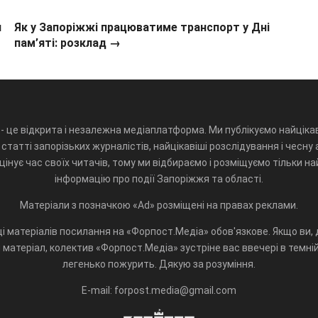
и
Як у Запоріжжі працюватиме транспорт у Дні
пам’яті: розклад →
- це відкрита і незалежна медіаплатформа. Ми публікуємо найцікав
статті запорізьких журналістів, найцікавіші розслідування і чесну 
інує час своїх читачів, тому ми відбираємо і розміщуємо тільки н
інформацію про події Запоріжжя та області.
Матеріали з позначкою «Ad» розміщені на правах реклами.
і матеріалів посилання на «Форпост.Медіа» обов'язкове. Якщо ви, д
матеріал, колектив «Форпост.Медіа» зустріне вас ввечері в темній 
легенько пожурить. Дякую за розуміння.
E-mail: forpost.media@gmail.com