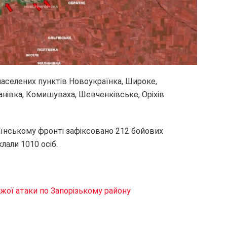
населених пунктів Новоукраїнка, Широке,
анівка, Комишуваха, Шевченківське, Оріхів
аїнському фронті зафіксовано 212 бойових
лали 1010 осіб.
жої атаки по Запорізькому району