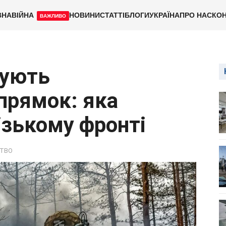
ВНА
ВІЙНА
НОВИНИ
СТАТТІ
БЛОГИ
УКРАЇНА
ПРО НАС
КОН
ВАЖЛИВО
кують
апрямок: яка
ізькому фронті
ТВО