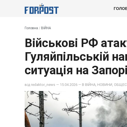
ГОЛО
Головна
/
ВІЙНА
Військові РФ ата
Гуляйпільській н
ситуація на Запор
від
redaktor_news
— 15.04.2026 — В
ВІЙНА
,
НОВИНИ
,
ОБЩЕС