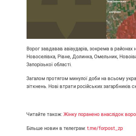
Ворог завдавав авіаударів, зокрема в районах 
Новоселівка, Рівне, Долинка, Омельник, Новоів
Запорізької області.
Загалом протягом минулої доби на всьому укр
зіткнень. Нові втрати російських загарбників ск
Читайте також:
Жінку поранено внаслідок воро
Більше новин в телеграм:
t.me/forpost_zp