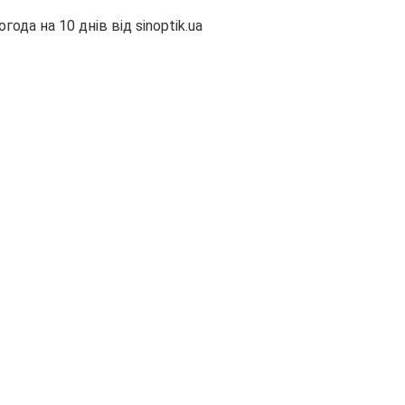
огода на 10 днів від
sinoptik.ua