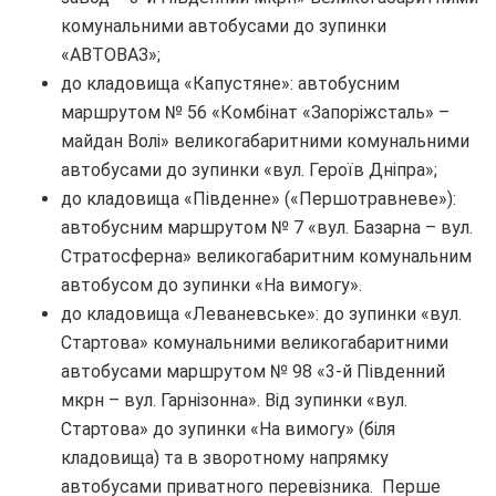
комунальними автобусами до зупинки
«АВТОВАЗ»;
до кладовища «Капустяне»: автобусним
маршрутом № 56 «Комбінат «Запоріжсталь» –
майдан Волі» великогабаритними комунальними
автобусами до зупинки «вул. Героїв Дніпра»;
до кладовища «Південне» («Першотравневе»):
автобусним маршрутом № 7 «вул. Базарна – вул.
Стратосферна» великогабаритним комунальним
автобусом до зупинки «На вимогу».
до кладовища «Леваневське»: до зупинки «вул.
Стартова» комунальними великогабаритними
автобусами маршрутом № 98 «3-й Південний
мкрн – вул. Гарнізонна». Від зупинки «вул.
Стартова» до зупинки «На вимогу» (біля
кладовища) та в зворотному напрямку
автобусами приватного перевізника. Перше