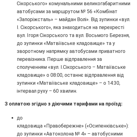
Сікорського» комунальними великогабаритними
автобусами за маршрутом № 56 «Комбінат
«Запоріжсталь» – майдан Волі». Від зупинки «вул.
І. Сікорського», яка знаходиться на перехресті
вул. Ігоря Сікорського та вул. Восьмого Березня,
до зупинки «Матвіївське кладовище» та у
зворотному напрямку автобусами приватного
перевізника. Перше відправлення за
сполученням «вул. І.Сікорського – Матвіївське
кладовище» о 08:00, останнє відправлення від
зупинки «Матвіївське кладовище» – о 14:30,
інтервал руху – 60 хвилин.
З оплатою згідно з діючими тарифами на проїзд:
до
кладовища «Правобережне» («Осипенківське»):
до зупинки «Автоколона № 4» – автобусними