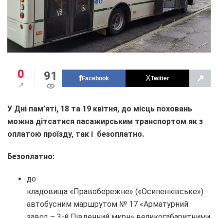
0
91
↗
Facebook
Twitter
У Дні пам’яті, 18 та 19 квітня, до місць поховань
можна дітсатися пасажирським транспортом як з
оплатою проїзду, так і безоплатно.
Безоплатно:
до
кладовища «Правобережне» («Осипенківське»):
автобусним маршрутом № 17 «Арматурний
завод – 3-й Південний мкрн» великогабаритними