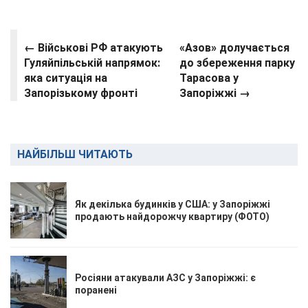
← Військові РФ атакують
«Азов» долучається
Гуляйпільській напрямок:
до збереження парку
яка ситуація на
Тарасова у
Запорізькому фронті
Запоріжжі →
НАЙБІЛЬШ ЧИТАЮТЬ
Як декілька будинків у США: у Запоріжжі
продають найдорожчу квартиру (ФОТО)
Росіяни атакували АЗС у Запоріжжі: є
поранені