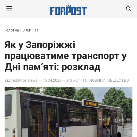
Головна
/
З ЖИТТЯ
Як у Запоріжжі
працюватиме транспорт у
Дні пам’яті: розклад
від
redaktor_news
— 15.04.2026 — В
З ЖИТТЯ
,
НОВИНИ
,
ОБЩЕСТВО