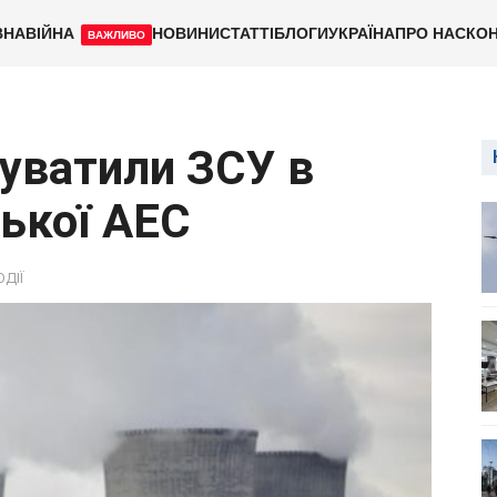
ВНА
ВІЙНА
НОВИНИ
СТАТТІ
БЛОГИ
УКРАЇНА
ПРО НАС
КОН
ВАЖЛИВО
нуватили ЗСУ в
зької АЕС
ОДІЇ