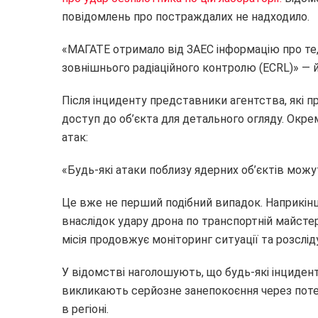
повідомлень про постраждалих не надходило.
«МАГАТЕ отримало від ЗАЕС інформацію про те,
зовнішнього радіаційного контролю (ECRL)» — 
Після інциденту представники агентства, які п
доступ до об’єкта для детального огляду. Окре
атак:
«Будь-які атаки поблизу ядерних об’єктів можу
Це вже не перший подібний випадок. Наприкінц
внаслідок удару дрона по транспортній майстерн
місія продовжує моніторинг ситуації та розсліду
У відомстві наголошують, що будь-які інцидент
викликають серйозне занепокоєння через потенц
в регіоні.