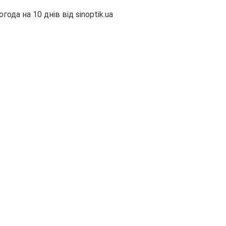
огода на 10 днів від
sinoptik.ua