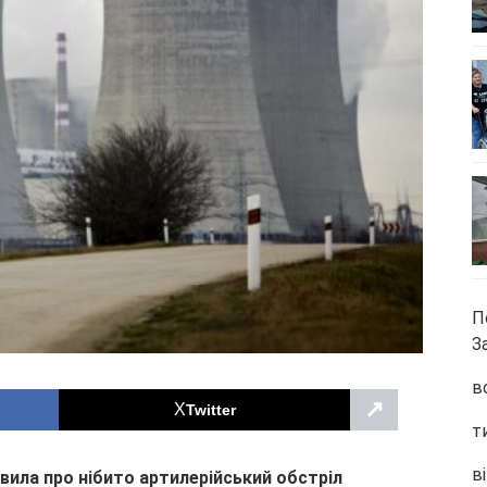
П
З
в
↗
Twitter
т
ві
явила про нібито артилерійський обстріл