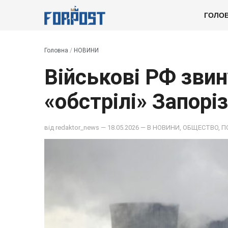
ГОЛО
Головна
/
НОВИНИ
Військові РФ зви
«обстрілі» Запорі
від
redaktor_news
— 18.05.2026 — В
НОВИНИ
,
ОБЩЕСТВО
,
П