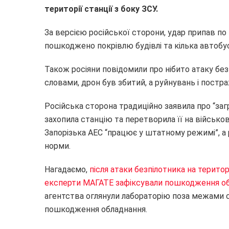
території станції з боку ЗСУ.
За версією російської сторони, удар припав по
пошкоджено покрівлю будівлі та кілька автобу
Також росіяни повідомили про нібито атаку безп
словами, дрон був збитий, а руйнувань і постр
Російська сторона традиційно заявила про “заг
захопила станцію та перетворила її на військо
Запорізька АЕС “працює у штатному режимі”, а
норми.
Нагадаємо,
після атаки безпілотника на територ
експерти МАГАТЕ зафіксували пошкодження о
агентства оглянули лабораторію поза межами с
пошкодження обладнання.