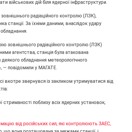
ти військових дій біля ядерної інфраструктури.
 зовнішнього радіаційного контролю (ЛЗК),
 станції. За їхніми даними, внаслідок удару
 обладнання.
рію зовнішнього радіаційного контролю (ЛЗК)
даними агентства, станція була атакована
 деякого обладнання метеорологічного
», — повідомили у МАГАТЕ.
і вкотре звернувся із закликом утримуватися від
тів:
 стриманості поблизу всіх ядерних установок,
мацію від російських сил, які контролюють ЗАЕС,
, що вона розташована за межами станції, і