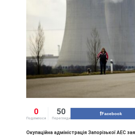
0
50
Facebook
Поділилося
Перегляди
Окупаційна адміністрація Запорізької АЕС за