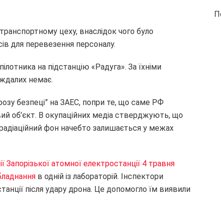
П
 транспортному цеху, внаслідок чого було
сів для перевезення персоналу.
ілотника на підстанцію «Радуга». За їхніми
аждалих немає.
розу безпеці” на ЗАЕС, попри те, що саме РФ
вий об’єкт. В окупаційних медіа стверджують, що
 радіаційний фон начебто залишається у межах
ії Запорізької атомної електростанції 4 травня
бладнання
в одній із лабораторій. Інспектори
танції після удару дрона. Це допомогло їм виявили