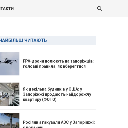
ТАКТИ
НАЙБІЛЬШ ЧИТАЮТЬ
FPV-дрони полюють на запоріжців:
головні правила, як вберегтися
Як декілька будинків у США: у
Запоріжжі продають найдорожчу
квартиру (ФОТО)
Росіяни атакували АЗС у Запоріжжі:
є поранені