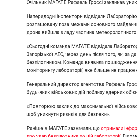
Очільник МАГАТЕ Рафаель Гроссі закликав уника
Напередодні інспектори відвідали Лабораторію
розташовану поза межами основного майданчика
дрона вийшла з ладу частина метеорологічного
«Сьогодні команда МАГАТЕ відвідала Лаборато
Запорізької АЕС, через день після того, як, за 
безпілотником. Команда виявила пошкодження
моніторингу лабораторії, яке більше не працює
Генеральний директор агентства Рафаель Гросс
будь-яких військових дій поблизу ядерних об’єк
«Повторюю заклик до максимальної військової
щоб уникнути ризиків для безпеки».
Раніше в МАГАТЕ зазначали, що
отримали інфор
про удар безпілотника по цій лабораторії.
Відомо