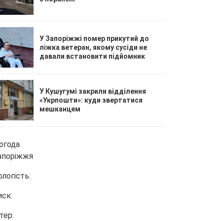
У Запоріжжі помер прикутий до
ліжка ветеран, якому сусіди не
давали встановити підйомник
У Кушугумі закрили відділення
«Укрпошти»: куди звертатися
мешканцям
огода
апоріжжя
ологість:
иск:
тер: