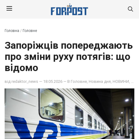
Головна
/
Головне
Запоріжців попереджають
про зміни руху потягів: що
відомо
від
redaktor_news
— 18.05.2026 — В
Головне
,
Новина дня
,
НОВИНИ
,
ОБ