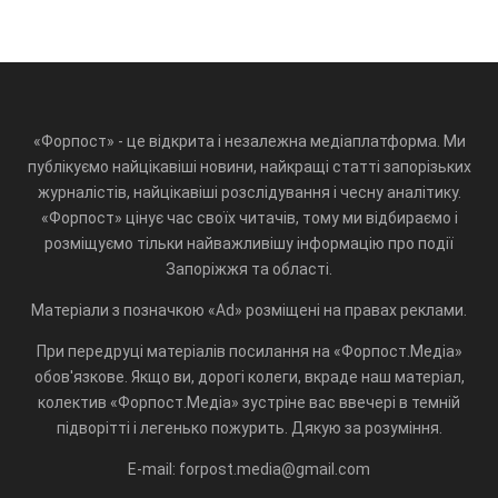
«Форпост» - це відкрита і незалежна медіаплатформа. Ми
публікуємо найцікавіші новини, найкращі статті запорізьких
журналістів, найцікавіші розслідування і чесну аналітику.
«Форпост» цінує час своїх читачів, тому ми відбираємо і
розміщуємо тільки найважливішу інформацію про події
Запоріжжя та області.
Матеріали з позначкою «Ad» розміщені на правах реклами.
При передруці матеріалів посилання на «Форпост.Медіа»
обов'язкове. Якщо ви, дорогі колеги, вкраде наш матеріал,
колектив «Форпост.Медіа» зустріне вас ввечері в темній
підворітті і легенько пожурить. Дякую за розуміння.
E-mail: forpost.media@gmail.com