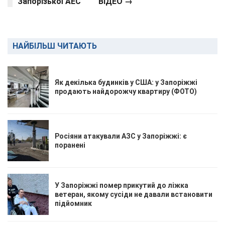
Запорізької АЕС
ВІДЕО →
НАЙБІЛЬШ ЧИТАЮТЬ
Як декілька будинків у США: у Запоріжжі
продають найдорожчу квартиру (ФОТО)
Росіяни атакували АЗС у Запоріжжі: є
поранені
У Запоріжжі помер прикутий до ліжка
ветеран, якому сусіди не давали встановити
підйомник