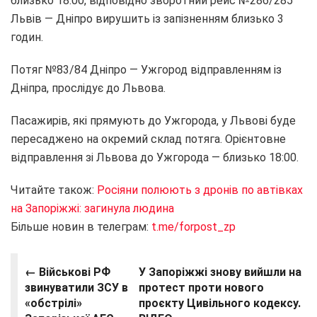
близько 18:00, відповідно зворотний рейс №286/285
Львів — Дніпро вирушить із запізненням близько 3
годин.
Потяг №83/84 Дніпро — Ужгород відправленням із
Дніпра, прослідує до Львова.
Пасажирів, які прямують до Ужгорода, у Львові буде
пересаджено на окремий склад потяга. Орієнтовне
відправлення зі Львова до Ужгорода — близько 18:00.
Читайте також:
Росіяни полюють з дронів по автівках
на Запоріжжі: загинула людина
Більше новин в телеграм:
t.me/forpost_zp
← Військові РФ
У Запоріжжі знову вийшли на
звинуватили ЗСУ в
протест проти нового
«обстрілі»
проєкту Цивільного кодексу.