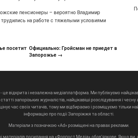
П
ожские пенсионеры – вероятно Владимир
 трудились на работе с тяжелыми условиями
ье посетит
Официально: Гройсман не приедет в
Запорожье
→
- це відкрита і незалежна медіаплатформа. Ми публікуємо найцікав
статті запорізьких журналістів, найцікавіші розслідування і чесну 
інує час своїх читачів, тому ми відбираємо і розміщуємо тільки н
інформацію про події Запоріжжя та області.
Матеріали з позначкою «Ad» розміщені на правах реклами.
і матеріалів посилання на «Форпост.Медіа» обов'язкове. Якщо ви, д