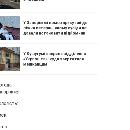
У Запоріжжі помер прикутий до
ліжка ветеран, якому сусіди не
давали встановити підйомник
У Кушугумі закрили відділення
«Укрпошти»: куди звертатися
мешканцям
огода
апоріжжя
ологість:
иск:
тер: