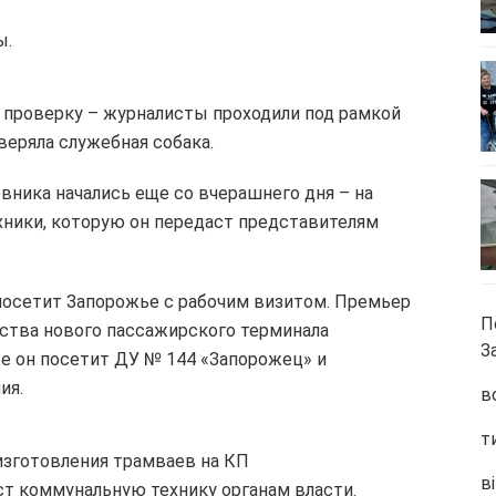
ы.
 проверку – журналисты проходили под рамкой
веряла служебная собака.
вника начались еще со вчерашнего дня – на
ники, которую он передаст представителям
посетит Запорожье с рабочим визитом. Премьер
П
ьства нового пассажирского терминала
З
же он посетит ДУ № 144 «Запорожец» и
ия.
в
т
изготовления трамваев на КП
ві
ст коммунальную технику органам власти.