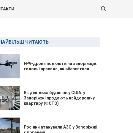
ТАКТИ
НАЙБІЛЬШ ЧИТАЮТЬ
FPV-дрони полюють на запоріжців:
головні правила, як вберегтися
Як декілька будинків у США: у
Запоріжжі продають найдорожчу
квартиру (ФОТО)
Росіяни атакували АЗС у Запоріжжі:
є поранені