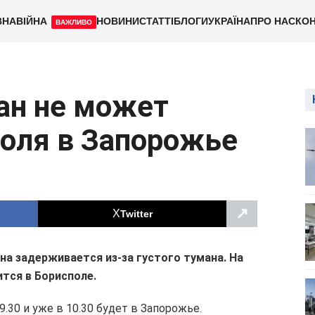
ВНА
ВІЙНА
НОВИНИ
СТАТТІ
БЛОГИ
УКРАЇНА
ПРО НАС
КОН
ВАЖЛИВО
ан не может
поля в Запорожье
↗
Twitter
на задерживается из-за густого тумана. На
тся в Борисполе.
.30 и уже в 10.30 будет в Запорожье.