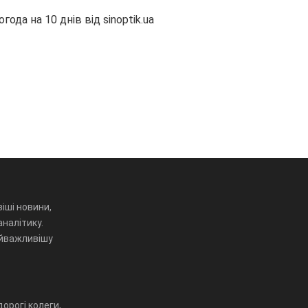
огода на 10 днів від
sinoptik.ua
іші новини,
аналітику.
айважливішу
орогі колеги,