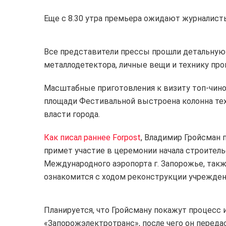
Еще с 8.30 утра премьера ожидают журналист
Все представители прессы прошли детальную
металлодетектора, личные вещи и технику про
Масштабные приготовления к визиту топ-чино
площади Фестивальной выстроена колонна тех
власти города.
Как писал раннее Forpost
, Владимир Гройсман 
примет участие в церемонии начала строител
Международного аэропорта г. Запорожье, так
ознакомится с ходом реконструкции учрежден
Планируется, что Гройсману покажут процесс 
«Запорожэлектротранс», после чего он переда