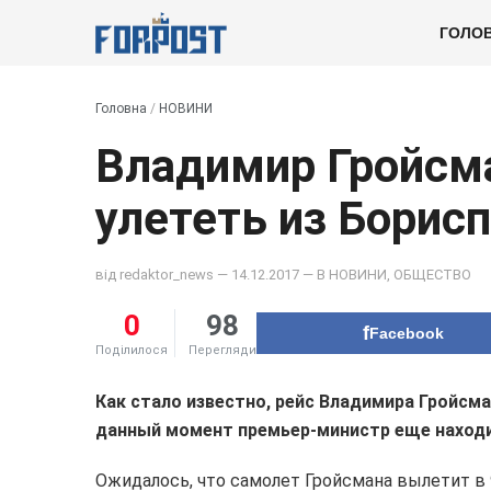
ГОЛО
Головна
/
НОВИНИ
Владимир Гройсм
улететь из Борис
від
redaktor_news
— 14.12.2017 — В
НОВИНИ
,
ОБЩЕСТВО
0
98
Facebook
Поділилося
Перегляди
Как стало известно, рейс Владимира Гройсма
данный момент премьер-министр еще находи
Ожидалось, что самолет Гройсмана вылетит в 9