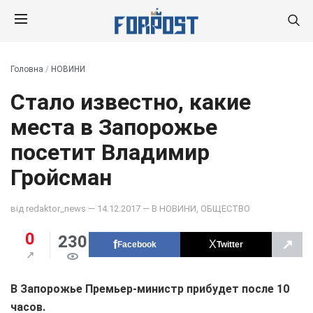
Головна
/
НОВИНИ
Стало известно, какие
места в Запорожье
посетит Владимир
Гройсман
від
redaktor_news
— 14.12.2017 — В
НОВИНИ
,
ОБЩЕСТВО
0
230
↗
Facebook
Twitter
В Запорожье Премьер-министр прибудет после 10
часов.