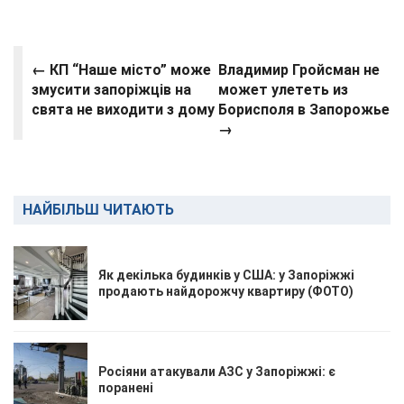
← КП “Наше місто” може
Владимир Гройсман не
змусити запоріжців на
может улететь из
свята не виходити з дому
Борисполя в Запорожье
→
НАЙБІЛЬШ ЧИТАЮТЬ
Як декілька будинків у США: у Запоріжжі
продають найдорожчу квартиру (ФОТО)
Росіяни атакували АЗС у Запоріжжі: є
поранені