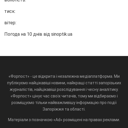
тиск:
вітер:
Погода на 10 днів від
sinoptik.ua
«Форпост» - це відкрита і незалежна медіаплатформа. Ми
публікуємо найцікавіші новини, найкращі статті запорізьких
журналістів, найцікавіші розслідування і чесну аналітику.
«Форпост» цінує час своїх читачів, тому ми відбираємо і
розміщуємо тільки найважливішу інформацію про події
Запоріжжя та області.
Матеріали з позначкою «Ad» розміщені на правах реклами.