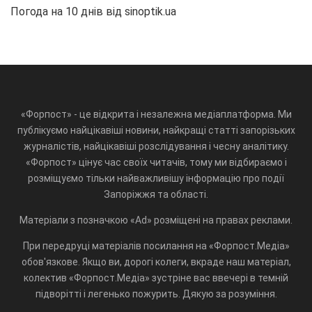
Погода на 10 днів від
sinoptik.ua
«Форпост» - це відкрита і незалежна медіаплатформа. Ми
публікуємо найцікавіші новини, найкращі статті запорізьких
журналістів, найцікавіші розслідування і чесну аналітику.
«Форпост» цінує час своїх читачів, тому ми відбираємо і
розміщуємо тільки найважливішу інформацію про події
Запоріжжя та області.
Матеріали з позначкою «Ad» розміщені на правах реклами.
При передруці матеріалів посилання на «Форпост.Медіа»
обов'язкове. Якщо ви, дорогі колеги, вкраде наш матеріал,
колектив «Форпост.Медіа» зустріне вас ввечері в темній
підворітті і легенько пожурить. Дякую за розуміння.