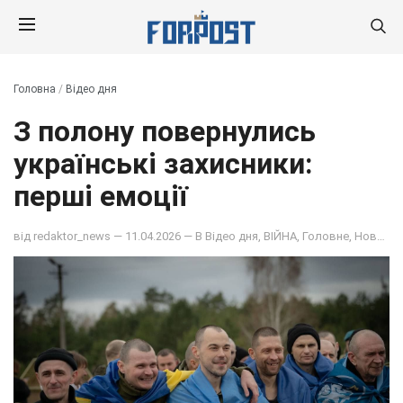
Головна
/
Відео дня
З полону повернулись
українські захисники:
перші емоції
від
redaktor_news
— 11.04.2026 — В
Відео дня
,
ВІЙНА
,
Головне
,
Новина дня