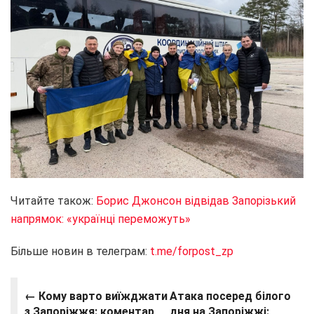
Читайте також:
Борис Джонсон відвідав Запорізький
напрямок: «українці переможуть»
Більше новин в телеграм:
t.me/forpost_zp
← Кому варто виїжджати
Атака посеред білого
з Запоріжжя: коментар
дня на Запоріжжі: