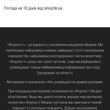
Погода на 10 днів від
sinoptik.ua
«Форпост» - це відкрита і незалежна медіаплатформа. Ми
публікуємо найцікавіші новини, найкращі статті запорізьких
журналістів, найцікавіші розслідування і чесну аналітику.
«Форпост» цінує час своїх читачів, тому ми відбираємо і
розміщуємо тільки найважливішу інформацію про події
Запоріжжя та області.
Матеріали з позначкою «Ad» розміщені на правах реклами.
При передруці матеріалів посилання на «Форпост.Медіа»
обов'язкове. Якщо ви, дорогі колеги, вкраде наш матеріал,
колектив «Форпост.Медіа» зустріне вас ввечері в темній
підворітті і легенько пожурить. Дякую за розуміння.