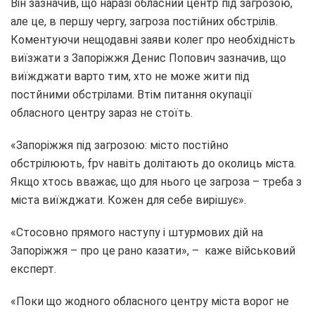
Він зазначив, що наразі обласний центр під загрозою,
але це, в першу чергу, загроза постійних обстрілів.
Коментуючи нещодавні заяви колег про необхідність
виїзжати з Запоріжжя Денис Попович зазначив, що
виїжджати варто тим, хто не може жити під
постйними обстрілами. Втім питання окупації
обласного центру зараз не стоїть.
«Запоріжжя під загрозою: місто постійно
обстрілюють, fpv навіть долітають до околиць міста.
Якщо хтось вважає, що для нього це загроза – треба з
міста виїжджати. Кожен для себе вирішує».
«Стосовно прямого наступу і штурмових дій на
Запоріжжя – про це рано казати», – каже військовий
експерт.
«Поки що жодного обласного центру міста ворог не