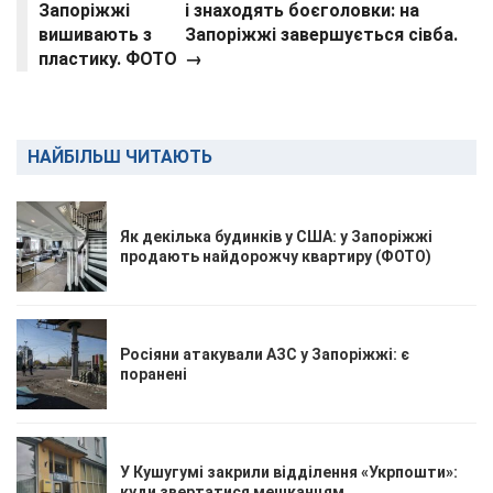
Запоріжжі
і знаходять боєголовки: на
вишивають з
Запоріжжі завершується сівба.
пластику. ФОТО
→
НАЙБІЛЬШ ЧИТАЮТЬ
Як декілька будинків у США: у Запоріжжі
продають найдорожчу квартиру (ФОТО)
Росіяни атакували АЗС у Запоріжжі: є
поранені
У Кушугумі закрили відділення «Укрпошти»:
куди звертатися мешканцям