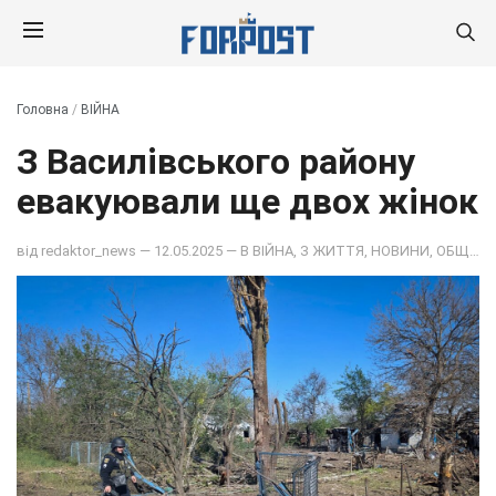
Головна
/
ВІЙНА
З Василівського району
евакуювали ще двох жінок
від
redaktor_news
— 12.05.2025 — В
ВІЙНА
,
З ЖИТТЯ
,
НОВИНИ
,
ОБЩЕСТВО