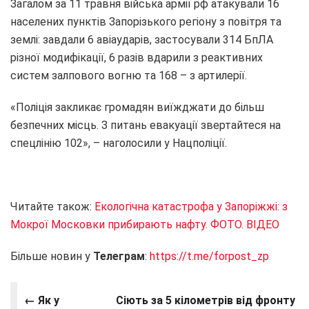
Загалом за 11 травня війська армії рф атакували 16
населених пунктів Запорізького регіону з повітря та
землі: завдали 6 авіаударів, застосували 314 БпЛА
різної модифікації, 6 разів вдарили з реактивних
систем залпового вогню та 168 – з артилерії.
«Поліція закликає громадян виїжджати до більш
безпечних місць. З питань евакуації звертайтеся на
спецлінію 102», – наголосили у Нацполіції.
Читайте також:
Екологічна катастрофа у Запоріжжі: з
Мокрої Московки прибирають нафту. ФОТО. ВІДЕО
Більше новин у
Телеграм
:
https://t.me/forpost_zp
← Як у
Сіють за 5 кілометрів від фронту