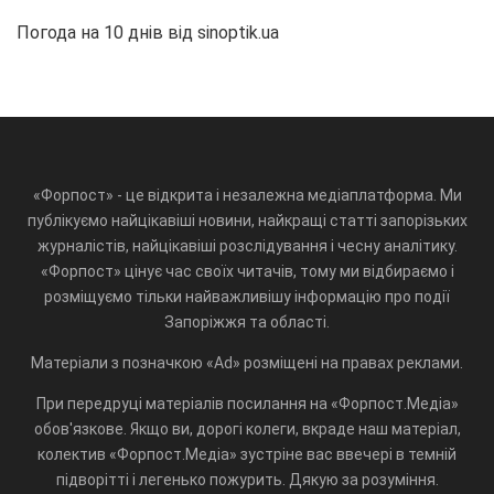
Погода на 10 днів від
sinoptik.ua
«Форпост» - це відкрита і незалежна медіаплатформа. Ми
публікуємо найцікавіші новини, найкращі статті запорізьких
журналістів, найцікавіші розслідування і чесну аналітику.
«Форпост» цінує час своїх читачів, тому ми відбираємо і
розміщуємо тільки найважливішу інформацію про події
Запоріжжя та області.
Матеріали з позначкою «Ad» розміщені на правах реклами.
При передруці матеріалів посилання на «Форпост.Медіа»
обов'язкове. Якщо ви, дорогі колеги, вкраде наш матеріал,
колектив «Форпост.Медіа» зустріне вас ввечері в темній
підворітті і легенько пожурить. Дякую за розуміння.