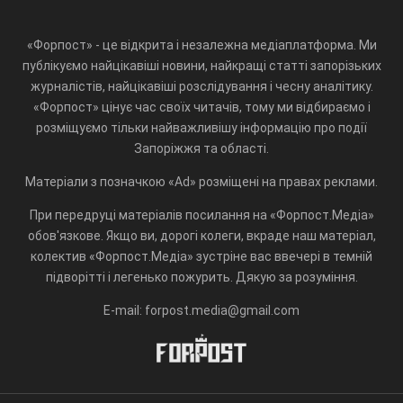
«Форпост» - це відкрита і незалежна медіаплатформа. Ми
публікуємо найцікавіші новини, найкращі статті запорізьких
журналістів, найцікавіші розслідування і чесну аналітику.
«Форпост» цінує час своїх читачів, тому ми відбираємо і
розміщуємо тільки найважливішу інформацію про події
Запоріжжя та області.
Матеріали з позначкою «Ad» розміщені на правах реклами.
При передруці матеріалів посилання на «Форпост.Медіа»
обов'язкове. Якщо ви, дорогі колеги, вкраде наш матеріал,
колектив «Форпост.Медіа» зустріне вас ввечері в темній
підворітті і легенько пожурить. Дякую за розуміння.
E-mail: forpost.media@gmail.com