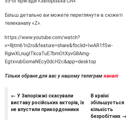
55-ої бригади «Запорізька Січ».
Більш детально ви можете переглянути в сюжеті
телеканалу «Z».
https://www.youtube.com/watch?
v=8jtrn61n2ro&feature=share&fbclid=IwAR1fSw-
RgiwXLnuglTkcaTuE7bmOtXyvG8Amg-
EgtxvubGomaNEcy0dcH2c&app=desktop
Тільки обране для вас у нашому телеграм
каналі
←
У Запоріжжі скасували
В країні
виставу російських акторів, їх
збільшується
не впустили прикордонники
кількість
безробітних →