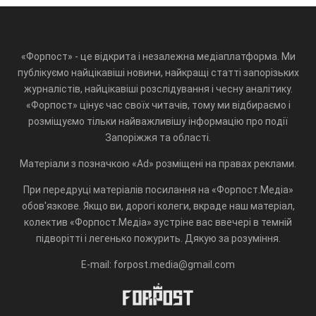
«Форпост» - це відкрита і незалежна медіаплатформа. Ми
публікуємо найцікавіші новини, найкращі статті запорізьких
журналістів, найцікавіші розслідування і чесну аналітику.
«Форпост» цінує час своїх читачів, тому ми відбираємо і
розміщуємо тільки найважливішу інформацію про події
Запоріжжя та області.
Матеріали з позначкою «Ad» розміщені на правах реклами.
При передруці матеріалів посилання на «Форпост.Медіа»
обов'язкове. Якщо ви, дорогі колеги, вкраде наш матеріал,
колектив «Форпост.Медіа» зустріне вас ввечері в темній
підворітті і легенько пожурить. Дякую за розуміння.
E-mail: forpost.media@gmail.com