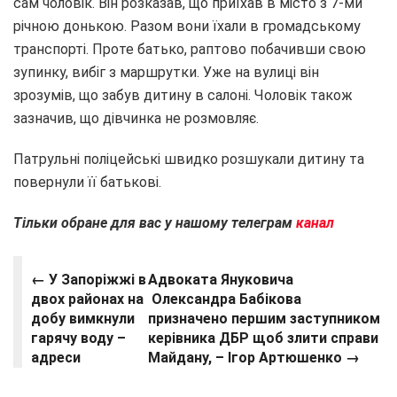
сам чоловік. Він розказав, що приїхав в місто з 7-ми
річною донькою. Разом вони їхали в громадському
транспорті. Проте батько, раптово побачивши свою
зупинку, вибіг з маршрутки. Уже на вулиці він
зрозумів, що забув дитину в салоні. Чоловік також
зазначив, що дівчинка не розмовляє.
Патрульні поліцейські швидко розшукали дитину та
повернули її батькові.
Тільки обране для вас у нашому телеграм
канал
← У Запоріжжі в
Адвоката Януковича
двох районах на
Олександра Бабікова
добу вимкнули
призначено першим заступником
гарячу воду –
керівника ДБР щоб злити справи
адреси
Майдану, – Ігор Артюшенко →