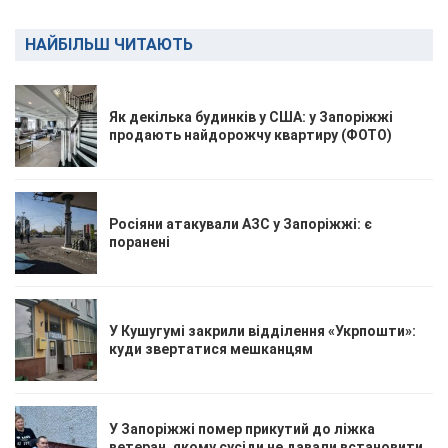
НАЙБІЛЬШ ЧИТАЮТЬ
Як декілька будинків у США: у Запоріжжі
продають найдорожчу квартиру (ФОТО)
Росіяни атакували АЗС у Запоріжжі: є
поранені
У Кушугумі закрили відділення «Укрпошти»:
куди звертатися мешканцям
У Запоріжжі помер прикутий до ліжка
ветеран, якому сусіди не давали встановити