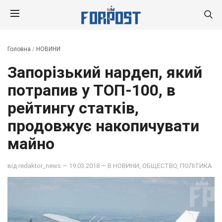
Головна
/
НОВИНИ
Запорізький нардеп, який
потрапив у ТОП-100, в
рейтингу статків,
продовжує накопичувати
майно
від
redaktor_news
— 19.03.2018 — В
НОВИНИ
,
ОБЩЕСТВО
,
ПОЛІТИКА