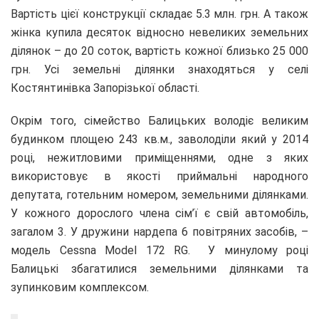
Вартість цієї конструкції складає 5.3 млн. грн. А також
жінка купила десяток відносно невеликих земельних
ділянок – до 20 соток, вартість кожної близько 25 000
грн. Усі земельні ділянки знаходяться у селі
Костянтинівка Запорізької області.
Окрім того, сімейство Балицьких володіє великим
будинком площею 243 кв.м., заволоділи який у 2014
році, нежитловими приміщеннями, одне з яких
використовує в якості приймальні народного
депутата, готельним номером, земельними ділянками.
У кожного дорослого члена сім’ї є свій автомобіль,
загалом 3. У дружини нардепа 6 повітряних засобів, –
модель Cessna Model 172 RG. У минулому році
Балицькі збагатилися земельними ділянками та
зупинковим комплексом.