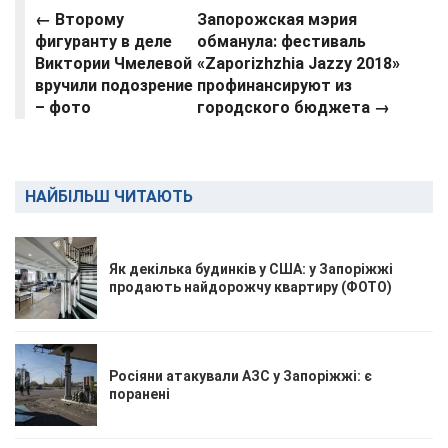
← Второму
Запорожская мэрия
фигуранту в деле
обманула: фестиваль
Виктории Чмелевой
«Zaporizhzhia Jazzy 2018»
вручили подозрение
профинансируют из
– фото
городского бюджета
→
НАЙБІЛЬШ ЧИТАЮТЬ
Як декілька будинків у США: у Запоріжжі
продають найдорожчу квартиру (ФОТО)
Росіяни атакували АЗС у Запоріжжі: є
поранені