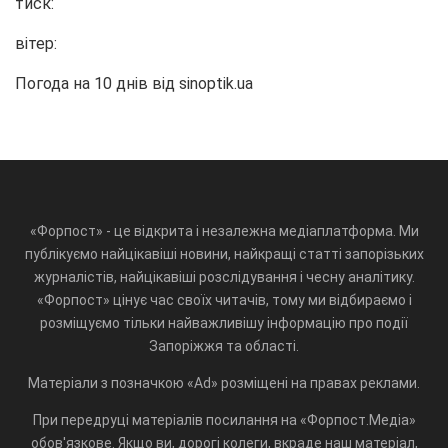
тиск:
вітер:
Погода на 10 днів від
sinoptik.ua
«Форпост» - це відкрита і незалежна медіаплатформа. Ми
публікуємо найцікавіші новини, найкращі статті запорізьких
журналістів, найцікавіші розслідування і чесну аналітику.
«Форпост» цінує час своїх читачів, тому ми відбираємо і
розміщуємо тільки найважливішу інформацію про події
Запоріжжя та області.
Матеріали з позначкою «Ad» розміщені на правах реклами.
При передруці матеріалів посилання на «Форпост.Медіа»
обов'язкове. Якщо ви, дорогі колеги, вкраде наш матеріал,