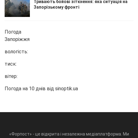
Тривають бойові зіткнення: яка ситуація на
Запорізькому фронті
Погода
Запоріжжя
вологість:
тиск:
вітер:
Погода на 10 днів від
sinoptik.ua
«Форпост» - це відкрита і незалежна медіаплатформа. Ми