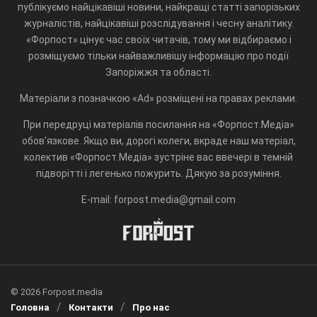
публікуємо найцікавіші новини, найкращі статті запорізьких
журналістів, найцікавіші розслідування і чесну аналітику.
«Форпост» цінує час своїх читачів, тому ми відбираємо і
розміщуємо тільки найважливішу інформацію про події
Запоріжжя та області.
Матеріали з позначкою «Ad» розміщені на правах реклами.
При передруці матеріалів посилання на «Форпост.Медіа»
обов'язкове. Якщо ви, дорогі колеги, вкраде наш матеріал,
колектив «Форпост.Медіа» зустріне вас ввечері в темній
підворітті і легенько пожурить. Дякую за розуміння.
E-mail: forpost.media@gmail.com
© 2026 Forpost.media
Головна
Контакти
Про нас