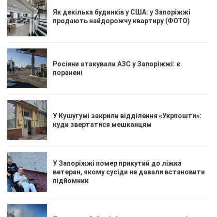
Як декілька будинків у США: у Запоріжжі
продають найдорожчу квартиру (ФОТО)
Росіяни атакували АЗС у Запоріжжі: є
поранені
У Кушугумі закрили відділення «Укрпошти»:
куди звертатися мешканцям
У Запоріжжі помер прикутий до ліжка
ветеран, якому сусіди не давали встановити
підйомник