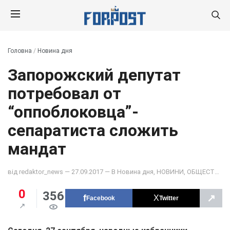
Головна
/
Новина дня
Запорожский депутат
потребовал от
“оппоблоковца”-
сепаратиста сложить
мандат
від
redaktor_news
— 27.09.2017 — В
Новина дня
,
НОВИНИ
,
ОБЩЕСТВО
0
356
↗
Facebook
Twitter