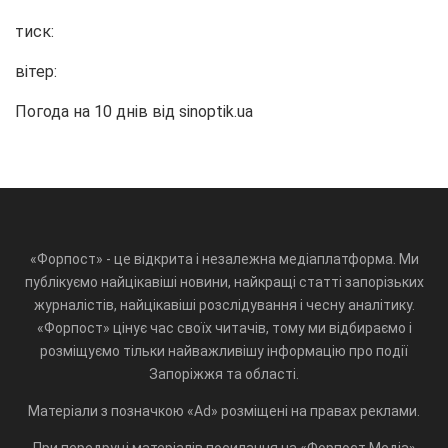
тиск:
вітер:
Погода на 10 днів від
sinoptik.ua
«Форпост» - це відкрита і незалежна медіаплатформа. Ми
публікуємо найцікавіші новини, найкращі статті запорізьких
журналістів, найцікавіші розслідування і чесну аналітику.
«Форпост» цінує час своїх читачів, тому ми відбираємо і
розміщуємо тільки найважливішу інформацію про події
Запоріжжя та області.
Матеріали з позначкою «Ad» розміщені на правах реклами.
При передруці матеріалів посилання на «Форпост.Медіа»