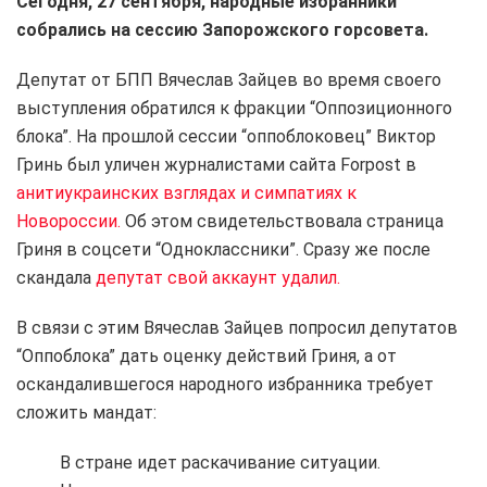
Сегодня, 27 сентября, народные избранники
собрались на сессию Запорожского горсовета.
Депутат от БПП Вячеслав Зайцев во время своего
выступления обратился к фракции “Оппозиционного
блока”. На прошлой сессии “оппоблоковец” Виктор
Гринь был уличен журналистами сайта Forpost в
анитиукраинских взглядах и симпатиях к
Новороссии.
Об этом свидетельствовала страница
Гриня в соцсети “Одноклассники”. Сразу же после
скандала
депутат свой аккаунт удалил.
В связи с этим Вячеслав Зайцев попросил депутатов
“Оппоблока” дать оценку действий Гриня, а от
оскандалившегося народного избранника требует
сложить мандат:
В стране идет раскачивание ситуации.