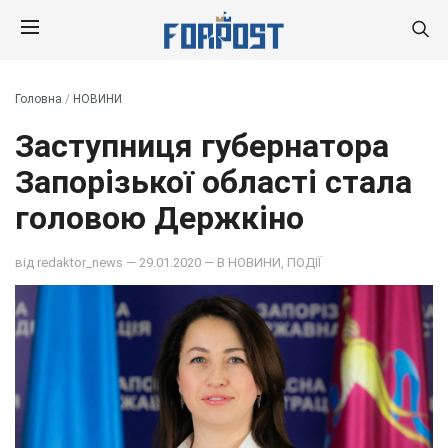
Головна
/
НОВИНИ
Заступниця губернатора
Запорізької області стала
головою Держкіно
від
redaktor_news
— 29.01.2020 — В
НОВИНИ
,
ПОДІЇ