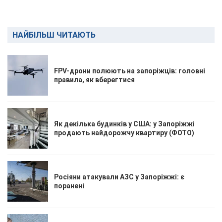
НАЙБІЛЬШ ЧИТАЮТЬ
FPV-дрони полюють на запоріжців: головні
правила, як вберегтися
Як декілька будинків у США: у Запоріжжі
продають найдорожчу квартиру (ФОТО)
Росіяни атакували АЗС у Запоріжжі: є
поранені