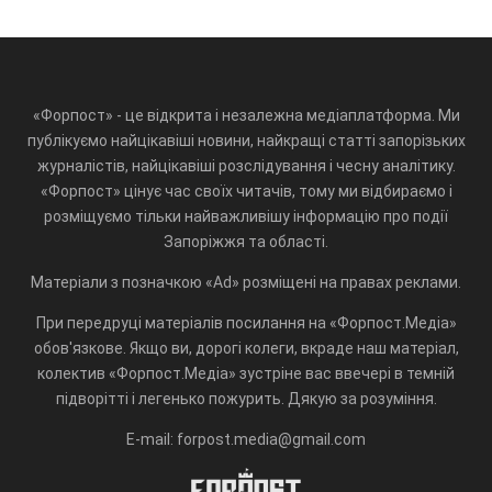
«Форпост» - це відкрита і незалежна медіаплатформа. Ми
публікуємо найцікавіші новини, найкращі статті запорізьких
журналістів, найцікавіші розслідування і чесну аналітику.
«Форпост» цінує час своїх читачів, тому ми відбираємо і
розміщуємо тільки найважливішу інформацію про події
Запоріжжя та області.
Матеріали з позначкою «Ad» розміщені на правах реклами.
При передруці матеріалів посилання на «Форпост.Медіа»
обов'язкове. Якщо ви, дорогі колеги, вкраде наш матеріал,
колектив «Форпост.Медіа» зустріне вас ввечері в темній
підворітті і легенько пожурить. Дякую за розуміння.
E-mail: forpost.media@gmail.com