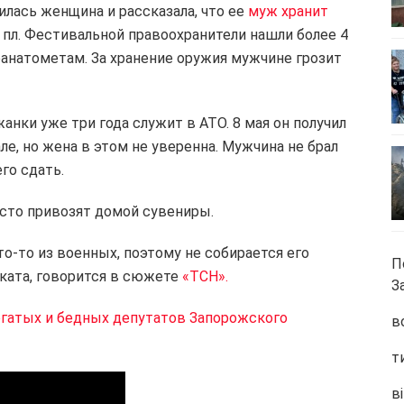
лась женщина и рассказала, что ее
муж хранит
 пл. Фестивальной правоохранители нашли более 4
гранатометам. За хранение оружия мужчине грозит
нки уже три года служит в АТО. 8 мая он получил
ле, но жена в этом не уверенна. Мужчина не брал
го сдать.
асто привозят домой сувениры.
о-то из военных, поэтому не собирается его
П
оката, говорится в сюжете
«ТСН».
З
огатых и бедных депутатов Запорожского
в
т
ві