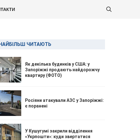
ТАКТИ
НАЙБІЛЬШ ЧИТАЮТЬ
Як декілька будинків у США: у
Запоріжжі продають найдорожчу
квартиру (ФОТО)
Росіяни атакували АЗС у Запоріжжі:
є поранені
У Кушугумі закрили відділення
«Укрпошти»: куди звертатися