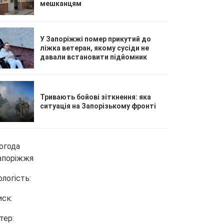
мешканцям
У Запоріжжі помер прикутий до
ліжка ветеран, якому сусіди не
давали встановити підйомник
Тривають бойові зіткнення: яка
ситуація на Запорізькому фронті
огода
апоріжжя
ологість:
иск:
тер: