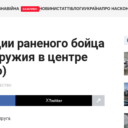
ВНА
ВІЙНА
НОВИНИ
СТАТТІ
БЛОГИ
УКРАЇНА
ПРО НАС
КОН
ВАЖЛИВО
ии раненого бойца
оружия в центре
о)
ЕСТВО
↗
Twitter
руга.