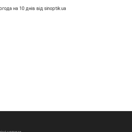
огода на 10 днів від
sinoptik.ua
іші новини,