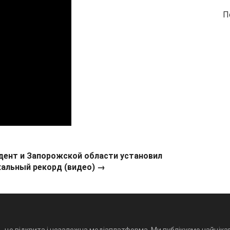
П
дент и Запорожской области установил
кальный рекорд (видео) →
- це відкрита і незалежна медіаплатформа. Ми публікуємо найцікав