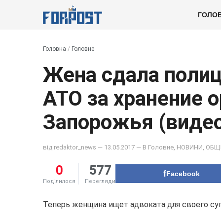
ГОЛО
Головна
/
Головне
Жена сдала полиц
АТО за хранение 
Запорожья (виде
від
redaktor_news
— 13.05.2017 — В
Головне
,
НОВИНИ
,
ОБЩ
0
577
Facebook
Поділилося
Перегляди
Теперь женщина ищет адвоката для своего суп