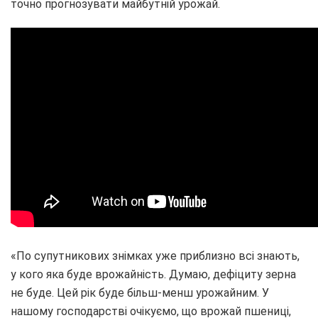
точно прогнозувати майбутній урожай.
«По супутникових знімках уже приблизно всі знають,
у кого яка буде врожайність. Думаю, дефіциту зерна
не буде. Цей рік буде більш-менш урожайним. У
нашому господарстві очікуємо, що врожай пшениці,