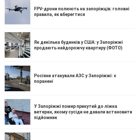
FPV-дрони полюють на запоріжців: головні
правила, як вберегтися
Як декілька будинків у США: у Запоріжжі
продають найдорожчу квартиру (ФОТО)
Росіяни атакували АЗС у Запоріжжі: є
поранені
У Запоріжжі помер прикутий до ліжка
ветеран, якому сусіди не давали встановити
підйомник