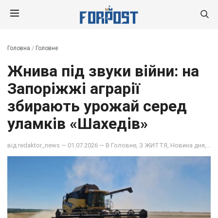
Головна
/
Головне
Жнива під звуки війни: на
Запоріжжі аграрії
збирають урожай серед
уламків «Шахедів»
від
redaktor_news
— 01.07.2026 — В
Головне
,
З ЖИТТЯ
,
Новина дня
,
НО