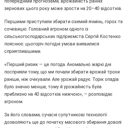
попередніми прогнозами, врожайність ранніх
зернових цього року може зрости на 20–40 відсотків.
Першими приступили збирати озимий ячмінь, горох та
сочевицю. Головний агроном одного із
сільськогосподарських підприємств Сергій Костенко
пояснює: цьогоріч погодні умови виявилися
сприятливішими.
«Перший ризик — це погода. Аномально жаркі дні
посприяли тому, що ми почали збирати врожай трохи
раніше, ніж очікували. Але урожай радує. Торік опадів
було значно менше, тому й урожайність була
приблизно на 40 відсотків нижчою», — розповідає
агроном.
За його словами, сучасні супутникові технології
дозволяють ще до початку масового збирання доволі