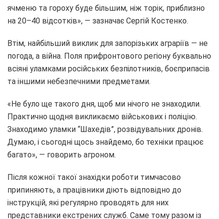
ячменю та гороху буде більшим, ніж торік, приблизно
на 20–40 відсотків», — зазначає Сергій Костенко.
Втім, найбільший виклик для запорізьких аграріїв — не
погода, а війна. Поля прифронтового регіону буквально
всіяні уламками російських безпілотників, боєприпасів
та іншими небезпечними предметами.
«Не було ще такого дня, щоб ми нічого не знаходили.
Практично щодня викликаємо військових і поліцію.
Знаходимо уламки “Шахедів”, розвідувальних дронів.
Думаю, і сьогодні щось знайдемо, бо техніки працює
багато», — говорить агроном.
Після кожної такої знахідки роботи тимчасово
припиняють, а працівники діють відповідно до
інструкцій, які регулярно проводять для них
представники екстрених служб. Саме тому разом із