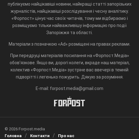
публікуємо найцікавіші новини, найкращі статті запорізьких
журналістів, найцікавіші розслідування і чесну аналітику.
«Форпост» цінує час своїх читачів, тому ми відбираємо і
розміщуємо тільки найважливішу інформацію про події
Запоріжжя та області.
Матеріали з позначкою «Ad» розміщені на правах реклами.
При передруці матеріалів посилання на «Форпост.Медіа»
обов'язкове. Якщо ви, дорогі колеги, вкраде наш матеріал,
колектив «Форпост.Медіа» зустріне вас ввечері в темній
підворітті і легенько пожурить. Дякую за розуміння.
E-mail: forpost.media@gmail.com
© 2026 Forpost.media
Головна
Контакти
Про нас