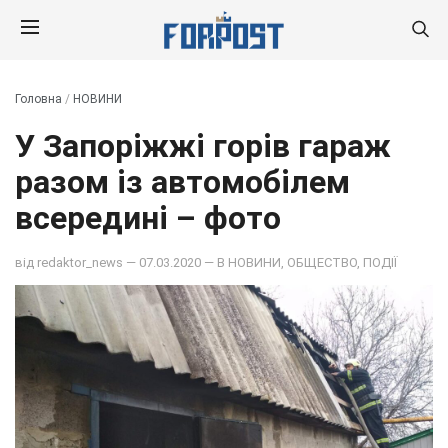
Головна
/
НОВИНИ
У Запоріжжі горів гараж
разом із автомобілем
всередині – фото
від
redaktor_news
— 07.03.2020 — В
НОВИНИ
,
ОБЩЕСТВО
,
ПОДІЇ