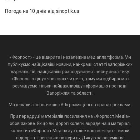
Погода на 10 днів від
sinoptik.ua
«Форпост» - це відкрита і незалежна медіаплатформа. Ми
публікуємо найцікавіші новини, найкращі статті запорізьких
журналістів, найцікавіші розслідування і чесну аналітику.
«Форпост» цінує час своїх читачів, тому ми відбираємо і
розміщуємо тільки найважливішу інформацію про події
Запоріжжя та області.
Матеріали з позначкою «Ad» розміщені на правах реклами.
При передруці матеріалів посилання на «Форпост.Медіа»
обов'язкове. Якщо ви, дорогі колеги, вкраде наш матеріал,
колектив «Форпост.Медіа» зустріне вас ввечері в темній
підворітті і легенько пожурить. Дякую за розуміння.