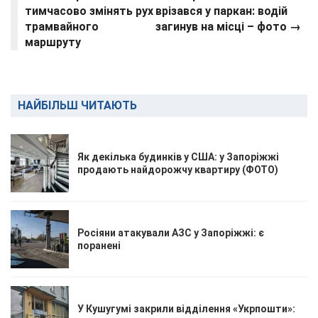
тимчасово змінять рух
врізався у паркан: водій
трамвайного
загинув на місці – фото →
маршруту
НАЙБІЛЬШ ЧИТАЮТЬ
Як декілька будинків у США: у Запоріжжі
продають найдорожчу квартиру (ФОТО)
Росіяни атакували АЗС у Запоріжжі: є
поранені
У Кушугумі закрили відділення «Укрпошти»: