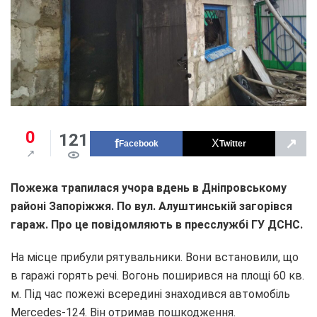
0
121
↗
Facebook
Twitter
Пожежа трапилася учора вдень в Дніпровському
районі Запоріжжя. По вул. Алуштинській загорівся
гараж. Про це повідомляють в пресслужбі ГУ ДСНС.
На місце прибули рятувальники. Вони встановили, що
в гаражі горять речі. Вогонь поширився на площі 60 кв.
м. Під час пожежі всередині знаходився автомобіль
Mercedes-124. Він отримав пошкодження.