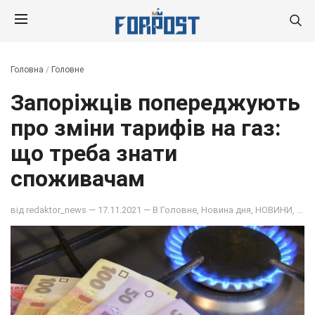
Головна
/
Головне
Запоріжців попереджують
про зміни тарифів на газ:
що треба знати
споживачам
від
redaktor_news
— 17.11.2021 — В
Головне
,
Новина дня
,
НОВИНИ
,
ОБ