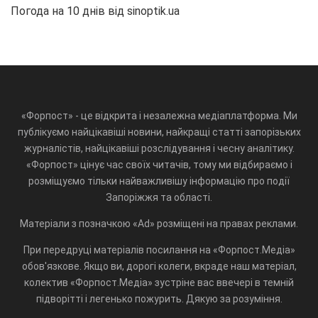
Погода на 10 днів від
sinoptik.ua
«Форпост» - це відкрита і незалежна медіаплатформа. Ми
публікуємо найцікавіші новини, найкращі статті запорізьких
журналістів, найцікавіші розслідування і чесну аналітику.
«Форпост» цінує час своїх читачів, тому ми відбираємо і
розміщуємо тільки найважливішу інформацію про події
Запоріжжя та області.
Матеріали з позначкою «Ad» розміщені на правах реклами.
При передруці матеріалів посилання на «Форпост.Медіа»
обов'язкове. Якщо ви, дорогі колеги, вкраде наш матеріал,
колектив «Форпост.Медіа» зустріне вас ввечері в темній
підворітті і легенько пожурить. Дякую за розуміння.