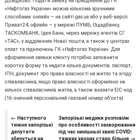
Довідково: Подати заявку на приєднання до ГК
«Нафтогаз України» можна кількома зручними
способами: онлайн — на сайті gas.ua або у веб-версії
Приват24; офлайн — у мережі ПУМБ, Ощадбанку,
ТАСКОМБАНК, Ідея Банк, через мережу агентів СГ
«ТАС», у відділеннях Нової пошти, а також у центрах
оплат та підключень ГК «Нафтогаз України». Для
оформлення заявки клієнту потрібно заповнити
коротку форму та надати кілька документів: паспорт,
ІПН, документ про право власності на житло та згоду
співвласника, якщо право власності оформлено на
кількох співвласників житла, а також вказати EIC-код
(16-значний персональний газовий номер об’єкта).
← Наступного
Запорізькі медики розповіли
тижня запорізькі
про особливості захворювання
депутати
під час нинішньої хвилі COVID:
зберуться на
тяжких хворих стало більше →