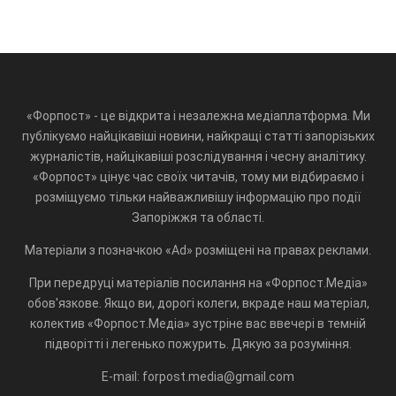
«Форпост» - це відкрита і незалежна медіаплатформа. Ми
публікуємо найцікавіші новини, найкращі статті запорізьких
журналістів, найцікавіші розслідування і чесну аналітику.
«Форпост» цінує час своїх читачів, тому ми відбираємо і
розміщуємо тільки найважливішу інформацію про події
Запоріжжя та області.
Матеріали з позначкою «Ad» розміщені на правах реклами.
При передруці матеріалів посилання на «Форпост.Медіа»
обов'язкове. Якщо ви, дорогі колеги, вкраде наш матеріал,
колектив «Форпост.Медіа» зустріне вас ввечері в темній
підворітті і легенько пожурить. Дякую за розуміння.
E-mail: forpost.media@gmail.com