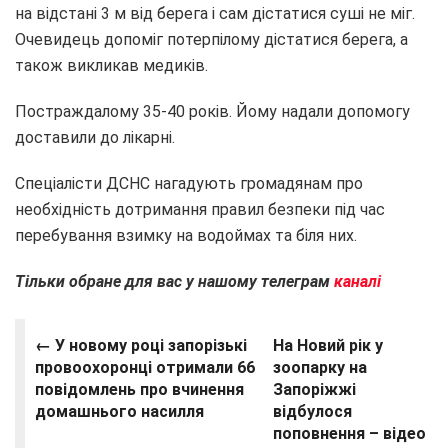
на відстані 3 м від берега і сам дістатися суші не міг.
Очевидець допоміг потерпілому дістатися берега, а
також викликав медиків.
Постраждалому 35-40 років. Йому надали допомогу
доставили до лікарні.
Спеціалісти ДСНС нагадують громадянам про
необхідність дотримання правил безпеки під час
перебування взимку на водоймах та біля них.
Тільки обране для вас у нашому телеграм
каналі
← У новому році запорізькі
На Новий рік у
провоохоронці отримали 66
зоопарку на
повідомлень про вчинення
Запоріжжі
домашнього насилля
відбулося
поповнення – відео