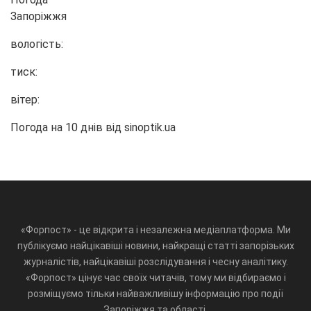
Запоріжжя
вологість:
тиск:
вітер:
Погода на 10 днів від
sinoptik.ua
«Форпост» - це відкрита і незалежна медіаплатформа. Ми
публікуємо найцікавіші новини, найкращі статті запорізьких
журналістів, найцікавіші розслідування і чесну аналітику.
«Форпост» цінує час своїх читачів, тому ми відбираємо і
розміщуємо тільки найважливішу інформацію про події
Запоріжжя та області.