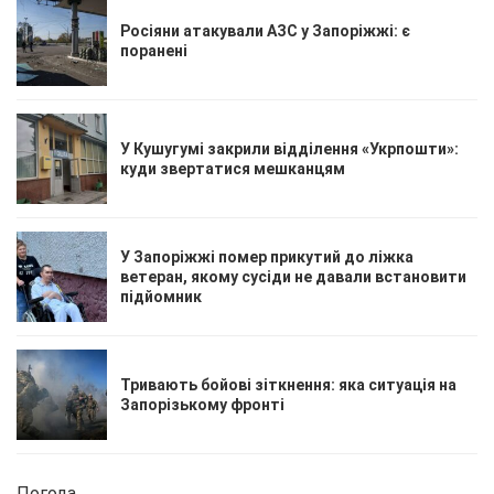
Росіяни атакували АЗС у Запоріжжі: є
поранені
У Кушугумі закрили відділення «Укрпошти»:
куди звертатися мешканцям
У Запоріжжі помер прикутий до ліжка
ветеран, якому сусіди не давали встановити
підйомник
Тривають бойові зіткнення: яка ситуація на
Запорізькому фронті
Погода