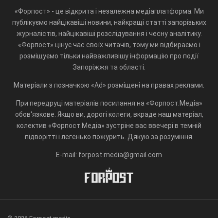
«Форпост» - це відкрита і незалежна медіаплатформа. Ми
публікуємо найцікавіші новини, найкращі статті запорізьких
журналістів, найцікавіші розслідування і чесну аналітику.
«Форпост» цінує час своїх читачів, тому ми відбираємо і
розміщуємо тільки найважливішу інформацію про події
Запоріжжя та області.
Матеріали з позначкою «Ad» розміщені на правах реклами.
При передруці матеріалів посилання на «Форпост.Медіа»
обов'язкове. Якщо ви, дорогі колеги, вкраде наш матеріал,
колектив «Форпост.Медіа» зустріне вас ввечері в темній
підворітті і легенько пожурить. Дякую за розуміння.
E-mail: forpost.media@gmail.com