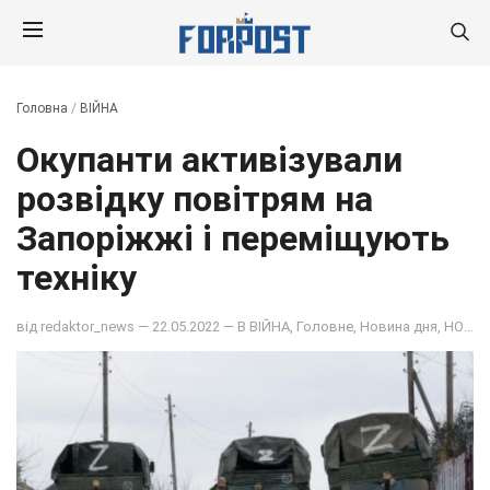
Головна
/
ВІЙНА
Окупанти активізували
розвідку повітрям на
Запоріжжі і переміщують
техніку
від
redaktor_news
— 22.05.2022 — В
ВІЙНА
,
Головне
,
Новина дня
,
НОВИНИ