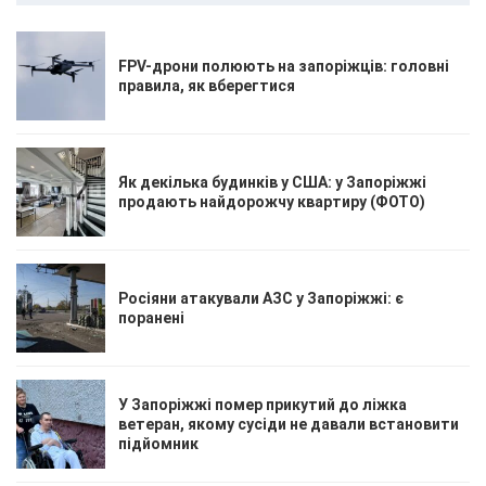
FPV-дрони полюють на запоріжців: головні
правила, як вберегтися
Як декілька будинків у США: у Запоріжжі
продають найдорожчу квартиру (ФОТО)
Росіяни атакували АЗС у Запоріжжі: є
поранені
У Запоріжжі помер прикутий до ліжка
ветеран, якому сусіди не давали встановити
підйомник