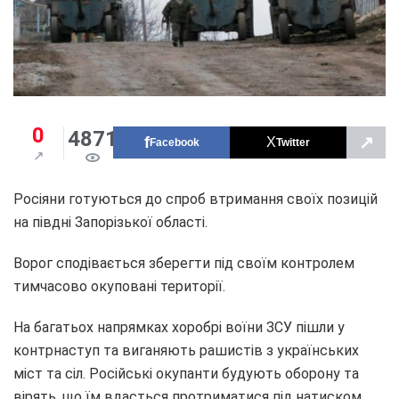
0
4871
↗
Facebook
Twitter
Росіяни готуються до спроб втримання своїх позицій
на півдні Запорізької області.
Ворог сподівається зберегти під своїм контролем
тимчасово окуповані території.
На багатьох напрямках хоробрі воїни ЗСУ пішли у
контрнаступ та виганяють рашистів з українських
міст та сіл. Російські окупанти будують оборону та
вірять, що їм вдасться протриматися під натиском