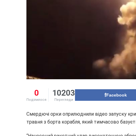
0
10203
Facebook
Поділилося
Перегляди
Смердючі орки оприлюднили відео запуску кри
травня з борта корабля, який тимчасово базуєт
“Нанесений ракетний удар високоточною зброєю