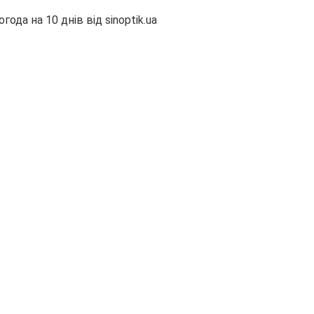
огода на 10 днів від
sinoptik.ua