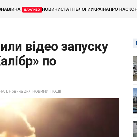
ВНА
ВІЙНА
НОВИНИ
СТАТТІ
БЛОГИ
УКРАЇНА
ПРО НАС
КОН
ВАЖЛИВО
или відео запуску
алібр» по
НАЛ
,
Новина дня
,
НОВИНИ
,
ПОДІЇ