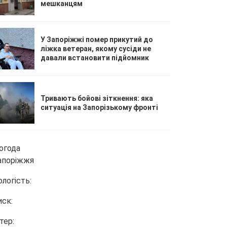
мешканцям
У Запоріжжі помер прикутий до
ліжка ветеран, якому сусіди не
давали встановити підйомник
Тривають бойові зіткнення: яка
ситуація на Запорізькому фронті
огода
апоріжжя
ологість:
иск:
тер: