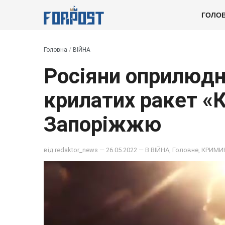
ГОЛО
Головна
/
ВІЙНА
Росіяни оприлюдн
крилатих ракет «К
Запоріжжю
від
redaktor_news
— 26.05.2022 — В
ВІЙНА
,
Головне
,
КРИМИ