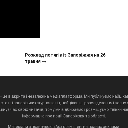
Розклад потягів із Запоріжжя на 26
травня →
- це відкрита і незалежна медіаплатформа. Ми публікуємо найцікав
статті запорізьких журналістів, найцікавіші розслідування і чесну 
інує час своїх читачів, тому ми відбираємо і розміщуємо тільки н
інформацію про події Запоріжжя та області.
Матеріали з позначкою «Ad» розміщені на правах реклами.