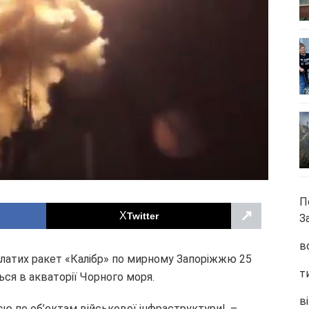
П
↗
Twitter
З
в
латих ракет «Калібр» по мирному Запоріжжю 25
т
ься в акваторії Чорного моря.
ві
 по об’ектам військової інфраструктури!, –