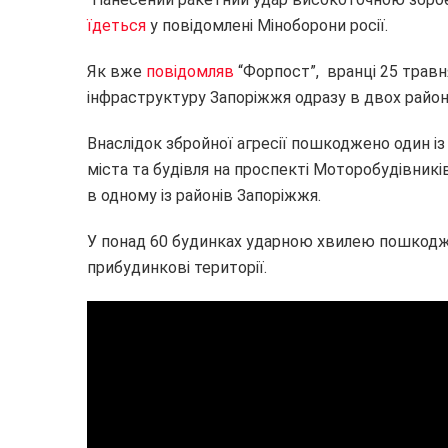
їдеться
у повідомлені Міноборони росії.
Як вже
повідомляв
“Форпост”, вранці 25 травн
інфраструктуру Запоріжжя одразу в двох район
Внаслідок збройної агресії пошкоджено один і
міста та будівля на проспекті Моторобудівник
в одному із районів Запоріжжя.
У понад 60 будинках ударною хвилею пошкоджен
прибудинкові території.