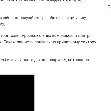
П
я військовослужбовці рф обстріляли цивільну
ах.
з торгівельно-розважальних комплексів в центрі
ів . Також рашисти поцілили по приватному сектору
і стіни, вікна та дахове покриття, потрощено