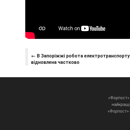
← В Запоріжжі робота електротранспорту
відновлена частково
«Форпост» 
найкращі 
«Форпост» ц