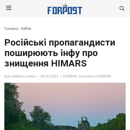
Головна
/
ВІЙНА
Російські пропагандисти
поширюють інфу про
знищення HIMARS
від
redaktor_news
— 06.07.2022 — В
ВІЙНА
,
Головне
,
НОВИНИ