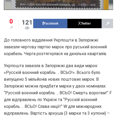
0
121
↗
Facebook
Twitter
До головного відділення Укрпошти в Запоріжжі
завезли чергову партію марок про руський воєнний
корабель. Черга розтягнулася на декілька кварталів.
Укрпошта завезла в Запоріжжі два види марок
«Русскій воєнний корабль … ВСЬО!». Всього було
випущено 5 мільйонів нових поштових марок. В
Запоріжжі можна придбати марки у двох номіналах:
“Русскій воєнний корабль … ВСЬО! Смерть ворогам!” F
для відправлень по Україні та “Русскій воєнний
корабль … ВСЬО! Слава нації!” W для міжнародних
відправлень. Вартість аркуша (3 марки та 3 купони) –