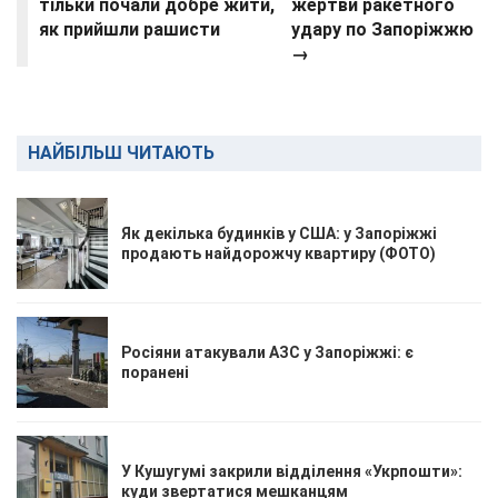
тільки почали добре жити,
жертви ракетного
як прийшли рашисти
удару по Запоріжжю
→
НАЙБІЛЬШ ЧИТАЮТЬ
Як декілька будинків у США: у Запоріжжі
продають найдорожчу квартиру (ФОТО)
Росіяни атакували АЗС у Запоріжжі: є
поранені
У Кушугумі закрили відділення «Укрпошти»:
куди звертатися мешканцям