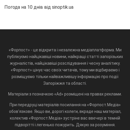
Погода на 10 днів від
sinoptik.ua
«Форпост» - це відкрита і незалежна медіаплатформа. Ми
публікуємо найцікавіші новини, найкращі статті запорізьких
журналістів, найцікавіші розслідування і чесну аналітику.
«Форпост» цінує час своїх читачів, тому ми відбираємо і
розміщуємо тільки найважливішу інформацію про події
Запоріжжя та області.
Матеріали з позначкою «Ad» розміщені на правах реклами.
При передруці матеріалів посилання на «Форпост.Медіа»
обов'язкове. Якщо ви, дорогі колеги, вкраде наш матеріал,
колектив «Форпост.Медіа» зустріне вас ввечері в темній
підворітті і легенько пожурить. Дякую за розуміння.