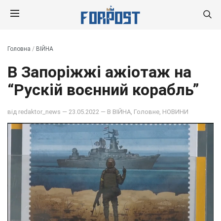
Головна
/
ВІЙНА
В Запоріжжі ажіотаж на
“Рускій воєнний корабль”
від
redaktor_news
— 23.05.2022 — В
ВІЙНА
,
Головне
,
НОВИНИ