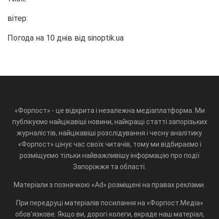
вітер:
Погода на 10 днів від
sinoptik.ua
«Форпост» - це відкрита і незалежна медіаплатформа. Ми
публікуємо найцікавіші новини, найкращі статті запорізьких
журналістів, найцікавіші розслідування і чесну аналітику.
«Форпост» цінує час своїх читачів, тому ми відбираємо і
розміщуємо тільки найважливішу інформацію про події
Запоріжжя та області.
Матеріали з позначкою «Ad» розміщені на правах реклами.
При передруці матеріалів посилання на «Форпост.Медіа»
обов'язкове. Якщо ви, дорогі колеги, вкраде наш матеріал,