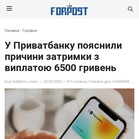
Головна
/
Головне
У Приватбанку пояснили
причини затримки з
виплатою 6500 гривень
від
redaktor_news
— 24.04.2022 — В
Головне
,
Новина дня
,
НОВИНИ
,
ОБ