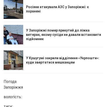
Росіяни атакували АЗС у Запоріжжі: є
поранені
У Запоріжжі помер прикутий до ліжка
ветеран, якому сусіди не давали встановити
підйомник
У Кушугумі закрили відділення «Укрпошти»:
куди звертатися мешканцям
Погода
Запоріжжя
вологість:
тиск: