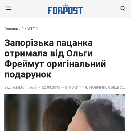
Головна
/
З ЖИТТЯ
Запорізька пацанка
отримала від Ольги
Фреймут оригінальний
подарунок
від
redaktor_news
— 22.03.2018 — В
З ЖИТТЯ
,
НОВИНИ
,
ОБЩЕСТВО