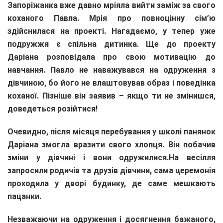
Запоріжанка вже давно мріяла вийти заміж за свого
коханого Павла. Мрія про повноцінну сім’ю
здійснилася на проекті. Нагадаємо, у тепер уже
подружжя є спільна дитинка. Ще до проекту
Даріана розповідала про свою мотивацію до
навчання. Павло не наважувався на одруження з
дівчиною, бо його не влаштовував образ і поведінка
коханої. Пізніше він заявив – якщо ти не змінишся,
доведеться розійтися!
Очевидно, після місяця перебування у школі панянок
Даріана змогла вразити свого хлопця. Він побачив
зміни у дівчині і вони одружилися.На весілля
запросили родичів та друзів дівчини, сама церемонія
проходила у дворі будинку, де саме мешкають
пацанки.
Незважаючи на одруження і досягнення бажаного,