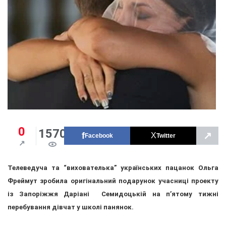
0
1570
↗
Facebook
Twitter
Телеведуча та “вихователька” українських пацанок Ольга
Фреймут зробила оригінальний подарунок учасниці проекту
із Запоріжжя Даріані Семидоцькій на п’ятому тижні
перебування дівчат у школі панянок.