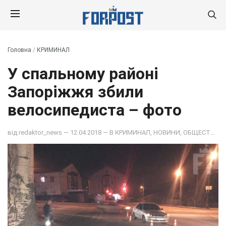
Головна
/
КРИМИНАЛ
У спальному районі
Запоріжжя збили
велосипедиста – фото
від
redaktor_news
— 12.04.2018 — В
КРИМИНАЛ
,
НОВИНИ
,
ОБЩЕСТВО
,
П