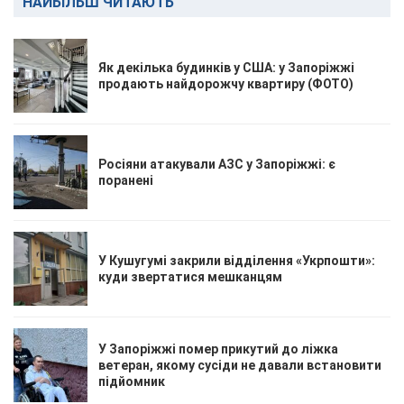
НАЙБІЛЬШ ЧИТАЮТЬ
Як декілька будинків у США: у Запоріжжі
продають найдорожчу квартиру (ФОТО)
Росіяни атакували АЗС у Запоріжжі: є
поранені
У Кушугумі закрили відділення «Укрпошти»:
куди звертатися мешканцям
У Запоріжжі помер прикутий до ліжка
ветеран, якому сусіди не давали встановити
підйомник