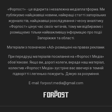
«Форпост» - це відкрита і незалежна медіаплатформа. Ми
публікуємо найцікавіші новини, найкращі статті запорізьких
журналістів, найцікавіші розслідування і чесну аналітику.
«Форпост» цінує час своїх читачів, тому ми відбираємо і
розміщуємо тільки найважливішу інформацію про події
Запоріжжя та області.
Матеріали з позначкою «Ad» розміщені на правах реклами.
При передруці матеріалів посилання на «Форпост.Медіа»
обов'язкове. Якщо ви, дорогі колеги, вкраде наш матеріал,
колектив «Форпост.Медіа» зустріне вас ввечері в темній
підворітті і легенько пожурить. Дякую за розуміння.
E-mail: forpost.media@gmail.com