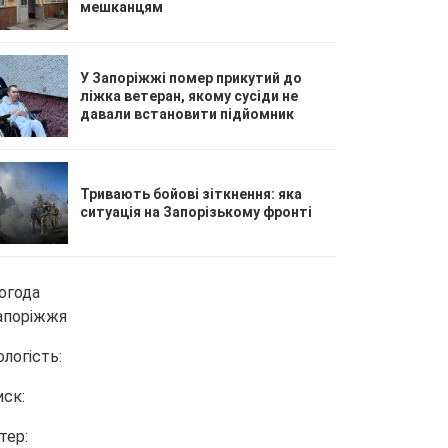
мешканцям
У Запоріжжі помер прикутий до
ліжка ветеран, якому сусіди не
давали встановити підйомник
Тривають бойові зіткнення: яка
ситуація на Запорізькому фронті
огода
апоріжжя
ологість:
иск:
тер: