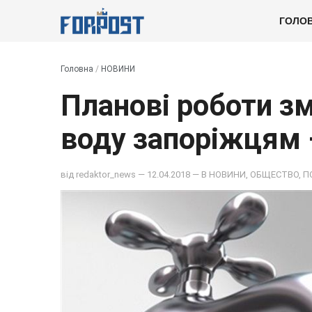
ГОЛО
Головна
/
НОВИНИ
Планові роботи з
воду запоріжцям 
від
redaktor_news
— 12.04.2018 — В
НОВИНИ
,
ОБЩЕСТВО
,
П