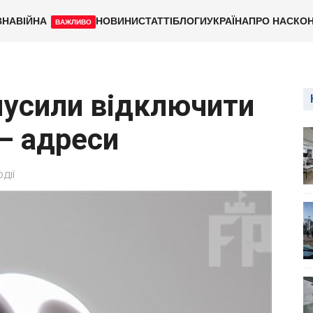
ВНА
ВІЙНА
НОВИНИ
СТАТТІ
БЛОГИ
УКРАЇНА
ПРО НАС
КОН
ВАЖЛИВО
мусили відключити
– адреси
ОДІЇ