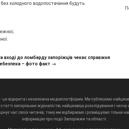
ня без холодного водопостачання будуть:
П
режної;
ної.
а вході до ломбарду запоріжців чекає справжня
ебезпека – фото факт →
- це відкрита і незалежна медіаплатформа. Ми публікуємо найцікав
статті запорізьких журналістів, найцікавіші розслідування і чесну 
інує час своїх читачів, тому ми відбираємо і розміщуємо тільки н
інформацію про події Запоріжжя та області.