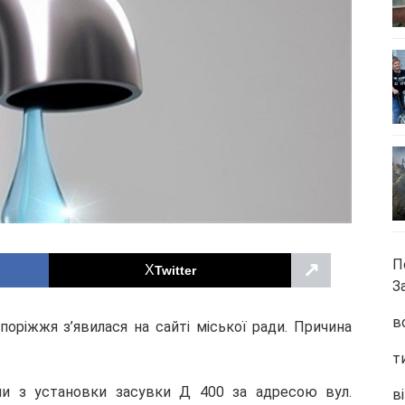
П
↗
Twitter
З
в
поріжжя з’явилася на сайті міської ради. Причина
т
ми з установки засувки Д 400 за адресою вул.
ві