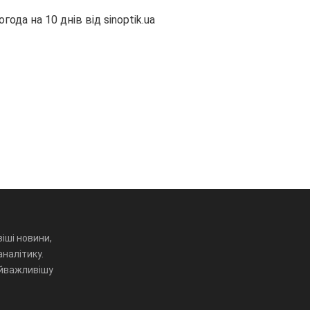
огода на 10 днів від
sinoptik.ua
іші новини,
аналітику.
айважливішу