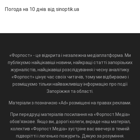
Погода на 10 днів від
sinoptik.ua
«Форпост» - це відкрита і незалежна медіаплатформа. Ми
публікуємо найцікавіші новини, найкращі статті запорізьких
журналістів, найцікавіші розслідування і чесну аналітику.
«Форпост» цінує час своїх читачів, тому ми відбираємо і
розміщуємо тільки найважливішу інформацію про події
Запоріжжя та області.
Матеріали з позначкою «Ad» розміщені на правах реклами.
При передруці матеріалів посилання на «Форпост.Медіа»
обов'язкове. Якщо ви, дорогі колеги, вкраде наш матеріал,
колектив «Форпост.Медіа» зустріне вас ввечері в темній
підворітті і легенько пожурить. Дякую за розуміння.