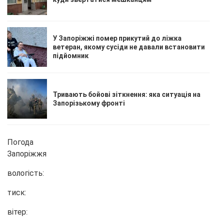
У Запоріжжі помер прикутий до ліжка
ветеран, якому сусіди не давали встановити
підйомник
Тривають бойові зіткнення: яка ситуація на
Запорізькому фронті
Погода
Запоріжжя
вологість:
тиск:
вітер: