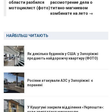
области разбился
рассмотрение дела о
мотоциклист (фото)
титано-магниевом
комбинате на лето →
НАЙБІЛЬШ ЧИТАЮТЬ
Як декілька будинків у США: у Запоріжжі
продають найдорожчу квартиру (ФОТО)
Росіяни атакували АЗС у Запоріжжі: є
поранені
У Кушугумі закрили відділення «Укрпошти»:
куди звертатися мешканцям