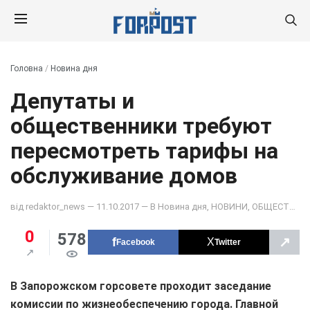
Головна
/
Новина дня
Депутаты и
общественники требуют
пересмотреть тарифы на
обслуживание домов
від
redaktor_news
— 11.10.2017 — В
Новина дня
,
НОВИНИ
,
ОБЩЕСТВО
0
578
↗
Facebook
Twitter
В Запорожском горсовете проходит заседание
комиссии по жизнеобеспечению города. Главной