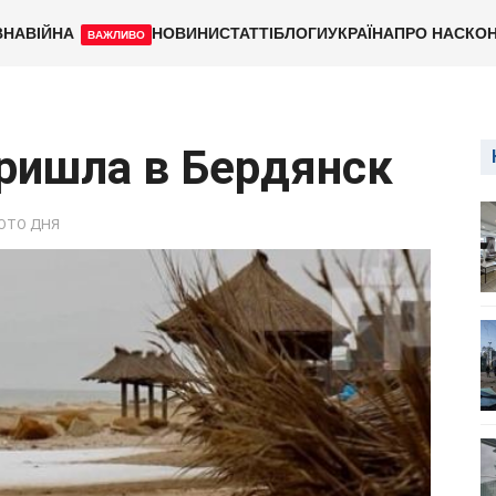
ВНА
ВІЙНА
НОВИНИ
СТАТТІ
БЛОГИ
УКРАЇНА
ПРО НАС
КОН
ВАЖЛИВО
пришла в Бердянск
ОТО ДНЯ