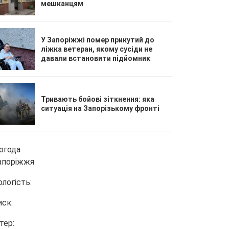
мешканцям
У Запоріжжі помер прикутий до
ліжка ветеран, якому сусіди не
давали встановити підйомник
Тривають бойові зіткнення: яка
ситуація на Запорізькому фронті
огода
апоріжжя
ологість:
иск:
тер: