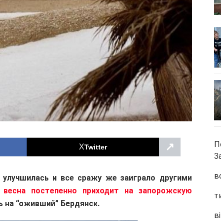
П
↗
Twitter
З
в
 улучшилась и все сражу же заиграло другими
 весна постепенно приходит на запорожскую
т
ть на “оживший” Бердянск.
ві