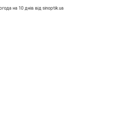
огода на 10 днів від
sinoptik.ua