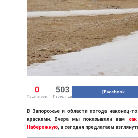
0
503
Facebook
Поділилося
Перегляди
В Запорожье и области погода наконец-то
красками. Вчера мы показывали вам
как
Набережную
, а сегодня предлагаем взгляну