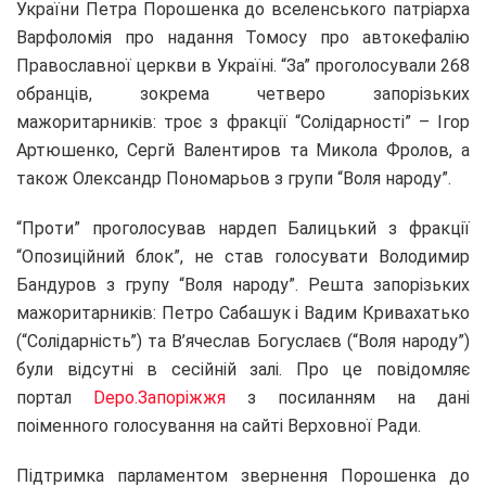
України Петра Порошенка до вселенського патріарха
Варфоломія про надання Томосу про автокефалію
Православної церкви в Україні. “За” проголосували 268
обранців, зокрема четверо запорізьких
мажоритарників: троє з фракції “Солідарності” – Ігор
Артюшенко, Сергй Валентиров та Микола Фролов, а
також Олександр Пономарьов з групи “Воля народу”.
“Проти” проголосував нардеп Балицький з фракції
“Опозиційний блок”, не став голосувати Володимир
Бандуров з групу “Воля народу”. Решта запорізьких
мажоритарників: Петро Сабашук і Вадим Кривахатько
(“Солідарність”) та В’ячеслав Богуслаєв (“Воля народу”)
були відсутні в сесійній залі. Про це повідомляє
портал
Depo.Запоріжжя
з посиланням на дані
поіменного голосування на сайті Верховної Ради.
Підтримка парламентом звернення Порошенка до