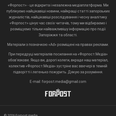
«Форпост» - це відкрита і незалежна медіаплатформа. Ми
публікуємо найцікавіші новини, найкращі статті запорізьких
журналістів, найцікавіші розслідування і чесну аналітику.
«Форпост» цінує час своїх читачів, тому ми відбираємо і
розміщуємо тільки найважливішу інформацію про події
Запоріжжя та області.
Матеріали з позначкою «Ad» розміщені на правах реклами.
При передруці матеріалів посилання на «Форпост.Медіа»
обов'язкове. Якщо ви, дорогі колеги, вкраде наш матеріал,
колектив «Форпост.Медіа» зустріне вас ввечері в темній
підворітті і легенько пожурить. Дякую за розуміння.
E-mail: forpost.media@gmail.com
© 2026 Forpost.media