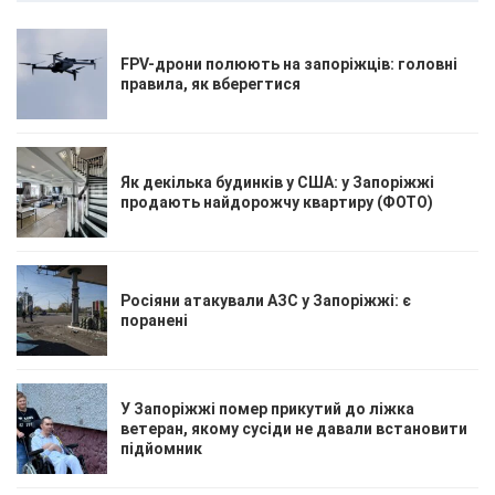
FPV-дрони полюють на запоріжців: головні
правила, як вберегтися
Як декілька будинків у США: у Запоріжжі
продають найдорожчу квартиру (ФОТО)
Росіяни атакували АЗС у Запоріжжі: є
поранені
У Запоріжжі помер прикутий до ліжка
ветеран, якому сусіди не давали встановити
підйомник