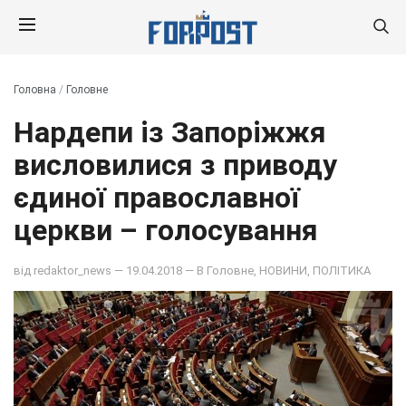
Головна
/
Головне
Нардепи із Запоріжжя
висловилися з приводу
єдиної православної
церкви – голосування
від
redaktor_news
— 19.04.2018 — В
Головне
,
НОВИНИ
,
ПОЛІТИКА