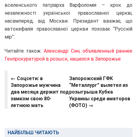
вселенського патріарха Варфоломія – крок до
незалежності української православної церкві,
насамперед, від Москви. Президент вважає, що
автокефалія православної церкви поховає “Русскій
мір”.
Читайте також:
Александр Син, объявленный раннее
Генпрокуратурой в розыск, нашелся в Запорожье
←
Соцсети: в
Запорожский ГФК
Запорожье мужчина
“Металлург” вылетел из
два месяца держит под
розыгрыша Кубка
замком свою 80-
Украины среди аматоров
летнюю мать
(ФОТО) →
НАЙБІЛЬШ ЧИТАЮТЬ