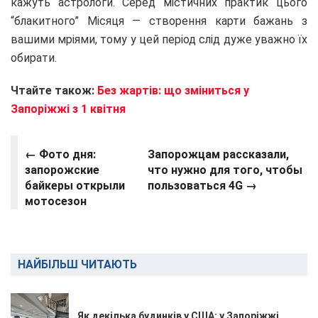
кажуть астрологи. Серед містичних практик цього
“блакитного” Місяця — створення карти бажань з
вашими мріями, тому у цей період слід дуже уважно їх
обирати.
Чтайте також:
Без жартів: що зміниться у
Запоріжжі з 1 квітня
← Фото дня:
Запорожцам рассказали,
запорожские
что нужно для того, чтобы
байкеры открыли
пользоваться 4G
→
мотосезон
НАЙБІЛЬШ ЧИТАЮТЬ
Як декілька будинків у США: у Запоріжжі