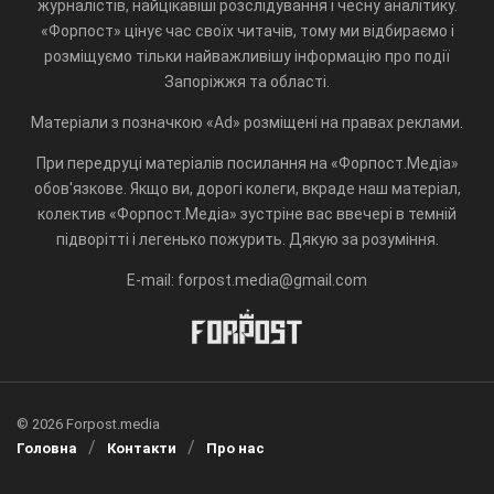
журналістів, найцікавіші розслідування і чесну аналітику.
«Форпост» цінує час своїх читачів, тому ми відбираємо і
розміщуємо тільки найважливішу інформацію про події
Запоріжжя та області.
Матеріали з позначкою «Ad» розміщені на правах реклами.
При передруці матеріалів посилання на «Форпост.Медіа»
обов'язкове. Якщо ви, дорогі колеги, вкраде наш матеріал,
колектив «Форпост.Медіа» зустріне вас ввечері в темній
підворітті і легенько пожурить. Дякую за розуміння.
E-mail: forpost.media@gmail.com
© 2026 Forpost.media
Головна
Контакти
Про нас