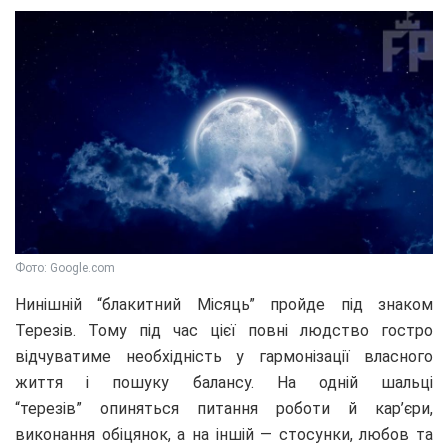
Фото: Google.com
Нинішній “блакитний Місяць” пройде під знаком
Терезів. Тому під час цієї повні людство гостро
відчуватиме необхідність у гармонізації власного
життя і пошуку балансу. На одній шальці
“терезів” опиняться питання роботи й кар’єри,
виконання обіцянок, а на іншій — стосунки, любов та