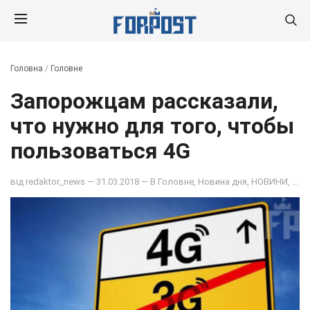
Головна
/
Головне
Запорожцам рассказали,
что нужно для того, чтобы
пользоваться 4G
від
redaktor_news
— 31.03.2018 — В
Головне
,
Новина дня
,
НОВИНИ
,
ОБ