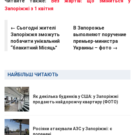
Читайте также:
Без жартів: що зміниться у
Запоріжжі з 1 квітня
← Сьогодні жителі
В Запорожье
Запоріжжя зможуть
выполняют поручение
побачити унікальний
премьер-министра
“блакитний Місяць”
Украины – фото →
НАЙБІЛЬШ ЧИТАЮТЬ
Як декілька будинків у США: у Запоріжжі
продають найдорожчу квартиру (ФОТО)
Росіяни атакували АЗС у Запоріжжі: є
поранені