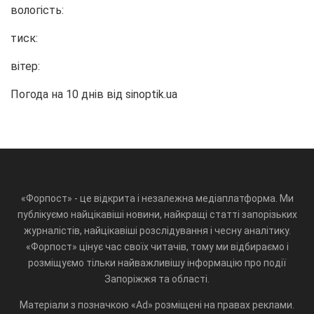
вологість:
тиск:
вітер:
Погода на 10 днів від
sinoptik.ua
«Форпост» - це відкрита і незалежна медіаплатформа. Ми
публікуємо найцікавіші новини, найкращі статті запорізьких
журналістів, найцікавіші розслідування і чесну аналітику.
«Форпост» цінує час своїх читачів, тому ми відбираємо і
розміщуємо тільки найважливішу інформацію про події
Запоріжжя та області.
Матеріали з позначкою «Ad» розміщені на правах реклами.