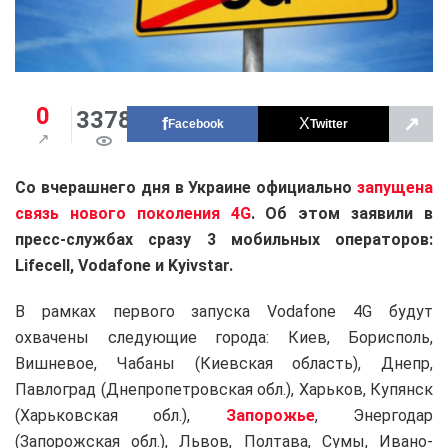
0
3378
↗
Facebook
Twitter
Со вчерашнего дня в Украине официально
запущена
связь нового поколения 4G
. Об этом заявили в
пресс-службах сразу 3 мобильных операторов:
Lifecell, Vodafone и Kyivstar.
В рамках первого запуска Vodafone 4G будут
охвачены следующие города: Киев, Борисполь,
Вишневое, Чабаны (Киевская область), Днепр,
Павлоград (Днепропетровская обл.), Харьков, Купянск
(Харьковская обл.),
Запорожье
, Энергодар
(Запорожская обл.), Львов, Полтава, Сумы, Ивано-