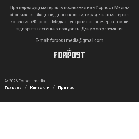
При передруці матеріалів посилання на «Форпост.Медіа»
обов'язкове. Якщо ви, дорогі колеги, вкраде наш матеріал,
колектив «Форпост.Медіа» зустріне вас ввечері в темній
підворітті і легенько пожурить. Дякую за розуміння.
E-mail: forpost.media@gmail.com
© 2026 Forpost.media
Головна
Контакти
Про нас