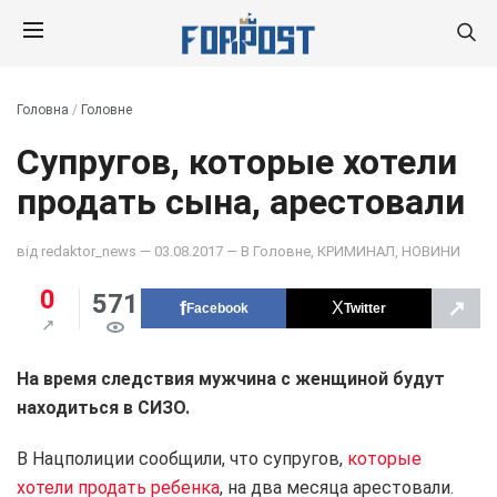
Головна
/
Головне
Супругов, которые хотели
продать сына, арестовали
від
redaktor_news
— 03.08.2017 — В
Головне
,
КРИМИНАЛ
,
НОВИНИ
0
571
↗
Facebook
Twitter
На время следствия мужчина с женщиной будут
находиться в СИЗО.
В Нацполиции сообщили, что супругов,
которые
хотели продать ребенка
, на два месяца арестовали.