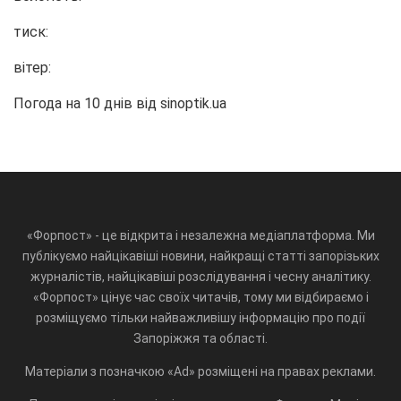
тиск:
вітер:
Погода на 10 днів від
sinoptik.ua
«Форпост» - це відкрита і незалежна медіаплатформа. Ми
публікуємо найцікавіші новини, найкращі статті запорізьких
журналістів, найцікавіші розслідування і чесну аналітику.
«Форпост» цінує час своїх читачів, тому ми відбираємо і
розміщуємо тільки найважливішу інформацію про події
Запоріжжя та області.
Матеріали з позначкою «Ad» розміщені на правах реклами.