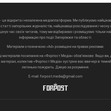
- це відкрита і незалежна медіаплатформа. Ми публікуємо найцікав
статті запорізьких журналістів, найцікавіші розслідування і чесну 
інує час своїх читачів, тому ми відбираємо і розміщуємо тільки н
інформацію про події Запоріжжя та області.
Матеріали з позначкою «Ad» розміщені на правах реклами.
і матеріалів посилання на «Форпост.Медіа» обов'язкове. Якщо ви, д
матеріал, колектив «Форпост.Медіа» зустріне вас ввечері в темній 
легенько пожурить. Дякую за розуміння.
E-mail: forpost.media@gmail.com