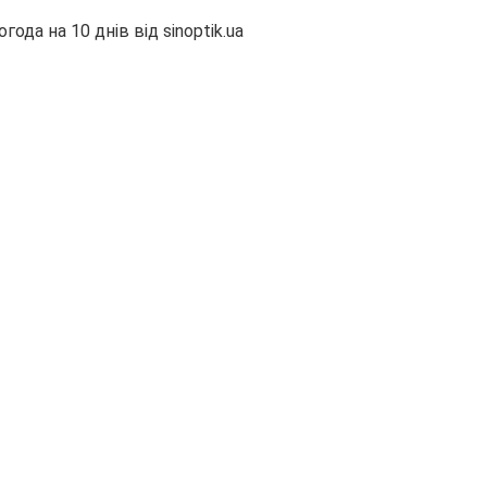
огода на 10 днів від
sinoptik.ua