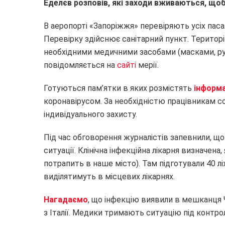
Еделєв розповів, які заходи вживаються, щоб 
В аеропорті «Запоріжжя» перевіряють усіх пас
Перевірку здійснює санітарний пункт. Територі
необхідними медичними засобами (масками, рук
повідомляється на
сайті
мерії.
Готуються пам’ятки в яких розмістять
інформ
коронавірусом. За необхідністю працівникам с
індивідуального захисту.
Під час обговорення журналістів запевнили, що
ситуації. Клінічна інфекційна лікарня визначена
потрапить в наше місто). Там підготували 40 лі
виділятимуть в місцевих лікарнях.
Нагадаємо
, що інфекцію виявили в мешканця 
з Італії. Медики тримають ситуацію під контро