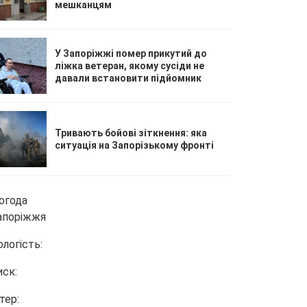
мешканцям
У Запоріжжі помер прикутий до
ліжка ветеран, якому сусіди не
давали встановити підйомник
Тривають бойові зіткнення: яка
ситуація на Запорізькому фронті
огода
апоріжжя
ологість:
иск:
тер: