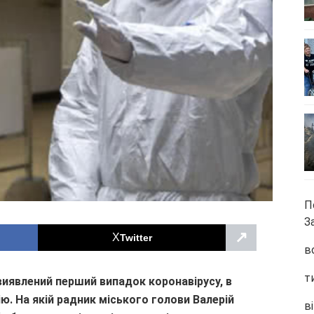
П
З
↗
Twitter
в
т
 виявлений перший випадок коронавірусу, в
ю. На якій радник міського голови Валерій
ві