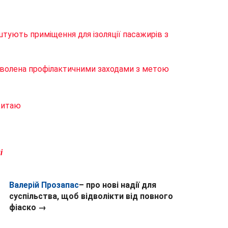
штують приміщення для ізоляції пасажирів з
оволена профілактичними заходами з метою
Китаю
і
Валерій Прозапас
– про нові надії для
суспільства, щоб відволікти від повного
фіаско →