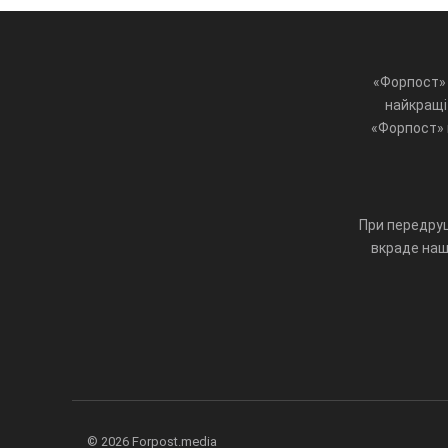
«Форпост» 
найкращі 
«Форпост» ц
При передруц
вкраде наш 
© 2026 Forpost.media