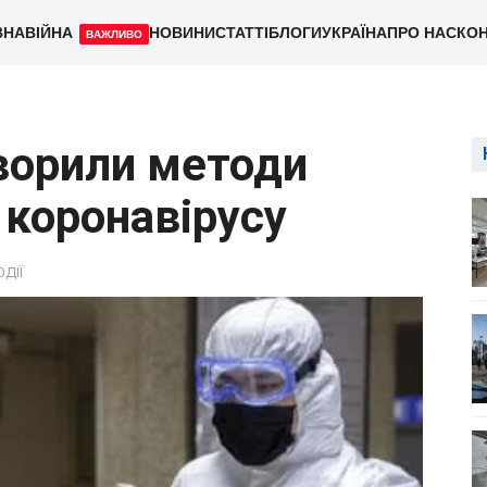
ВНА
ВІЙНА
НОВИНИ
СТАТТІ
БЛОГИ
УКРАЇНА
ПРО НАС
КОН
ВАЖЛИВО
ворили методи
 коронавірусу
ОДІЇ