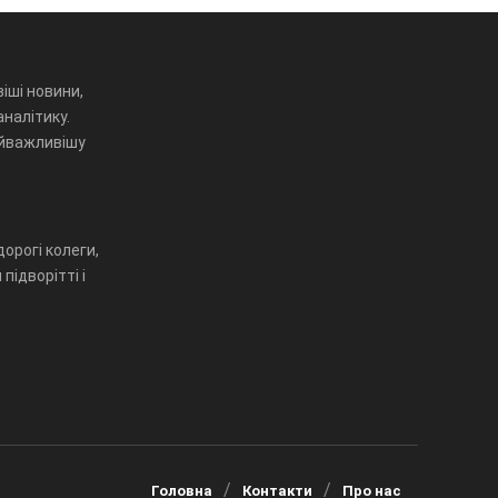
іші новини,
аналітику.
айважливішу
орогі колеги,
підворітті і
Головна
Контакти
Про нас