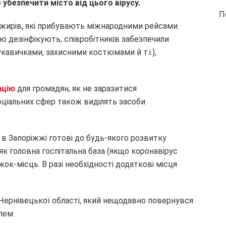
убезпечити місто від цього вірусу.
П
ажирів, які прибувають міжнародними рейсами.
ю дезінфікують, співробітників забезпечили
авичками, захисними костюмами й т.і.),
ацію
для громадян, як не заразитися
оціальних сфер також виділять засоби
 в Запоріжжі готові до будь-якого розвитку
, як головна госпітальна база (якщо коронавірус
жок-місць. В разі необхідності додаткові місця
Чернівецької області, який нещодавно повернувся
лем.