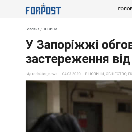
ГОЛО
Головна
/
НОВИНИ
У Запоріжжі обго
застереження від
від
redaktor_news
— 04.03.2020 — В
НОВИНИ
,
ОБЩЕСТВО
,
П