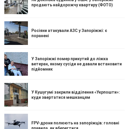
продають найдорожчу квартиру (ФОТО)
Росіяни атакували АЗС у Запоріжжі: є
поранені
У Запоріжжі помер прикутий до ліжка
ветеран, якому сусіди не давали встановити
підйомник
У Кушугумі закрили відділення «Укрпошти»:
куди звертатися мешканцям
FPV-дрони полюють на запоріжців: головні
правила, як вберегтися