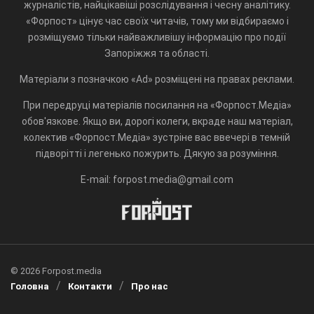
журналістів, найцікавіші розслідування і чесну аналітику.
«Форпост» цінує час своїх читачів, тому ми відбираємо і
розміщуємо тільки найважливішу інформацію про події
Запоріжжя та області.
Матеріали з позначкою «Ad» розміщені на правах реклами.
При передруці матеріалів посилання на «Форпост.Медіа»
обов'язкове. Якщо ви, дорогі колеги, вкраде наш матеріал,
колектив «Форпост.Медіа» зустріне вас ввечері в темній
підворітті і легенько пожурить. Дякую за розуміння.
E-mail: forpost.media@gmail.com
© 2026 Forpost.media
Головна
Контакти
Про нас