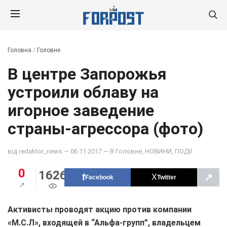
Головна
/
Головне
В центре Запорожья
устроили облаву на
игорное заведение
страны-агрессора (фото)
від
redaktor_news
— 06.11.2017 — В
Головне
,
НОВИНИ
,
ПОДІЇ
0
1626
↗
Facebook
Twitter
Активисты проводят акцию против компании
«М.С.Л», входящей в “Альфа-групп”, владельцем