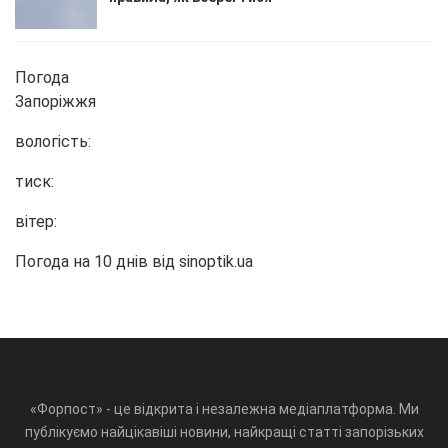
Погода
Запоріжжя
вологість:
тиск:
вітер:
Погода на 10 днів від
sinoptik.ua
«Форпост» - це відкрита і незалежна медіаплатформа. Ми
публікуємо найцікавіші новини, найкращі статті запорізьких