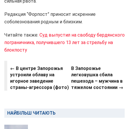
сильная рвота.
Редакция “Форпост” приносит искренние
соболезнования родным и близким.
Читайте также:
Суд выпустил на свободу бердянского
пограничника, получившего 13 лет за стрельбу на
блокпосту
←
В центре Запорожья
В Запорожье
устроили облаву на
легковушка сбила
игорное заведение
пешехода – мужчина в
страны-агрессора (фото)
тяжелом состоянии →
НАЙБІЛЬШ ЧИТАЮТЬ