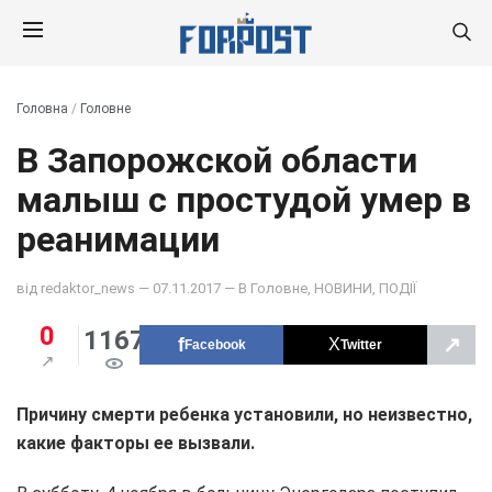
Головна
/
Головне
В Запорожской области
малыш с простудой умер в
реанимации
від
redaktor_news
— 07.11.2017 — В
Головне
,
НОВИНИ
,
ПОДІЇ
0
1167
↗
Facebook
Twitter
Причину смерти ребенка установили, но неизвестно,
какие факторы ее вызвали.