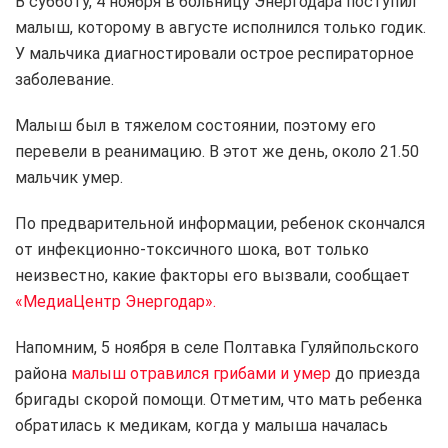
В субботу, 4 ноября в больницу Энергодара поступил
малыш, которому в августе исполнился только годик.
У мальчика диагностировали острое респираторное
заболевание.
Малыш был в тяжелом состоянии, поэтому его
перевели в реанимацию. В этот же день, около 21.50
мальчик умер.
По предварительной информации, ребенок скончался
от инфекционно-токсичного шока, вот только
неизвестно, какие факторы его вызвали, сообщает
«МедиаЦентр Энергодар».
Напомним, 5 ноября в селе Полтавка Гуляйпольского
района
малыш отравился грибами и умер
до приезда
бригады скорой помощи. Отметим, что мать ребенка
обратилась к медикам, когда у малыша началась