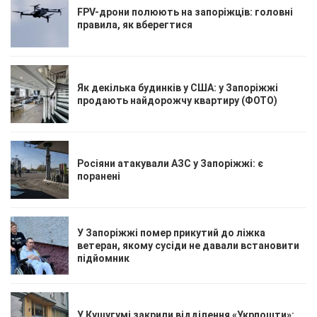
FPV-дрони полюють на запоріжців: головні
правила, як вберегтися
Як декілька будинків у США: у Запоріжжі
продають найдорожчу квартиру (ФОТО)
Росіяни атакували АЗС у Запоріжжі: є
поранені
У Запоріжжі помер прикутий до ліжка
ветеран, якому сусіди не давали встановити
підйомник
У Кушугумі закрили відділення «Укрпошти»: