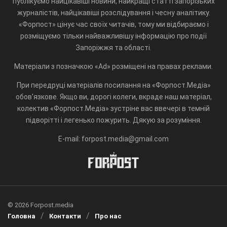
публікуємо найцікавіші новини, найкращі статті запорізьких
журналістів, найцікавіші розслідування і чесну аналітику.
«Форпост» цінує час своїх читачів, тому ми відбираємо і
розміщуємо тільки найважливішу інформацію про події
Запоріжжя та області.
Матеріали з позначкою «Ad» розміщені на правах реклами.
При передруці матеріалів посилання на «Форпост.Медіа»
обов'язкове. Якщо ви, дорогі колеги, вкраде наш матеріал,
колектив «Форпост.Медіа» зустріне вас ввечері в темній
підворітті і легенько пожурить. Дякую за розуміння.
E-mail: forpost.media@gmail.com
© 2026 Forpost.media
Головна
Контакти
Про нас