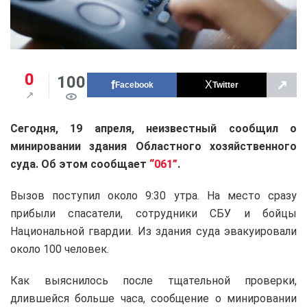
0
100
↗
Facebook
Twitter
Сегодня, 19 апреля, неизвестный сообщил о
минировании здания Областного хозяйственного
суда. Об этом сообщает
“061”
.
Вызов поступил около 9:30 утра. На место сразу
прибыли спасатели, сотрудники СБУ и бойцы
Национальной гвардии. Из здания суда эвакуировали
около 100 человек.
Как выяснилось после тщательной проверки,
длившейся больше часа, сообщение о минировании