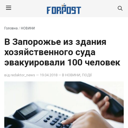
Головна
/
НОВИНИ
В Запорожье из здания
хозяйственного суда
эвакуировали 100 человек
від
redaktor_news
— 19.04.2018 — В
НОВИНИ
,
ПОДІЇ