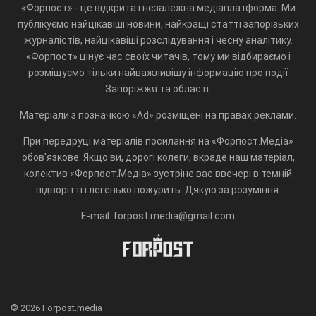
«Форпост» - це відкрита і незалежна медіаплатформа. Ми
публікуємо найцікавіші новини, найкращі статті запорізьких
журналістів, найцікавіші розслідування і чесну аналітику.
«Форпост» цінує час своїх читачів, тому ми відбираємо і
розміщуємо тільки найважливішу інформацію про події
Запоріжжя та області.
Матеріали з позначкою «Ad» розміщені на правах реклами.
При передруці матеріалів посилання на «Форпост.Медіа»
обов'язкове. Якщо ви, дорогі колеги, вкраде наш матеріал,
колектив «Форпост.Медіа» зустріне вас ввечері в темній
підворітті і легенько пожурить. Дякую за розуміння.
E-mail: forpost.media@gmail.com
© 2026 Forpost.media