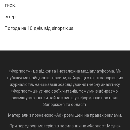
тиск:
вітер:
Погода на 10 днів від
sinoptik.ua
«Форпост» - це відкрита і незалежна медіаплатформа. Ми
публікуємо найцікавіші новини, найкращі статті запорізьких
журналістів, найцікавіші розслідування і чесну аналітику.
«Форпост» цінує час своїх читачів, тому ми відбираємо і
розміщуємо тільки найважливішу інформацію про події
Запоріжжя та області.
Матеріали з позначкою «Ad» розміщені на правах реклами.
При передруці матеріалів посилання на «Форпост.Медіа»