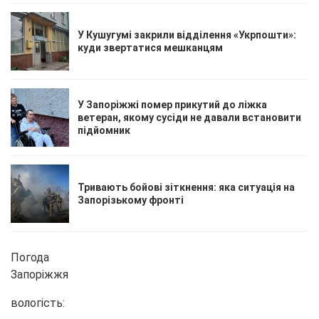
У Кушугумі закрили відділення «Укрпошти»:
куди звертатися мешканцям
У Запоріжжі помер прикутий до ліжка
ветеран, якому сусіди не давали встановити
підйомник
Тривають бойові зіткнення: яка ситуація на
Запорізькому фронті
Погода
Запоріжжя
вологість: