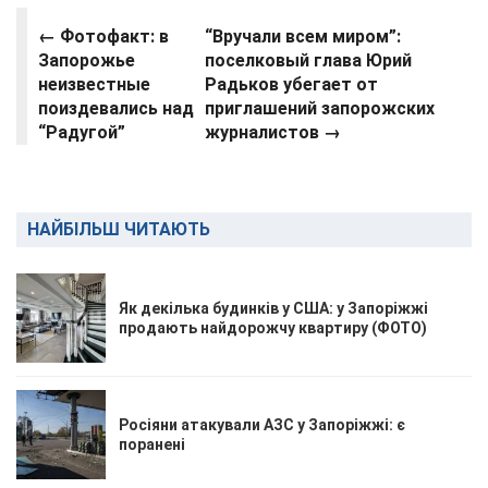
← Фотофакт: в
“Вручали всем миром”:
Запорожье
поселковый глава Юрий
неизвестные
Радьков убегает от
поиздевались над
приглашений запорожских
“Радугой”
журналистов →
НАЙБІЛЬШ ЧИТАЮТЬ
Як декілька будинків у США: у Запоріжжі
продають найдорожчу квартиру (ФОТО)
Росіяни атакували АЗС у Запоріжжі: є
поранені