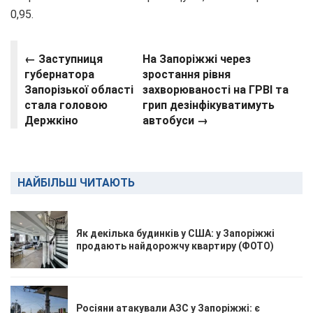
0,95.
← Заступниця
На Запоріжжі через
губернатора
зростання рівня
Запорізької області
захворюваності на ГРВІ та
стала головою
грип дезінфікуватимуть
Держкіно
автобуси →
НАЙБІЛЬШ ЧИТАЮТЬ
Як декілька будинків у США: у Запоріжжі
продають найдорожчу квартиру (ФОТО)
Росіяни атакували АЗС у Запоріжжі: є