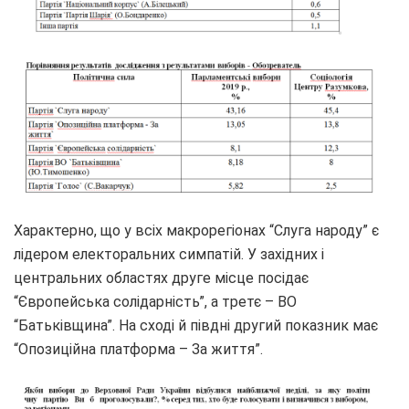
Характерно, що у всіх макрорегіонах “Слуга народу” є
лідером електоральних симпатій. У західних і
центральних областях друге місце посідає
“Європейська солідарність”, а третє – ВО
“Батьківщина”. На сході й півдні другий показник має
“Опозиційна платформа – За життя”.