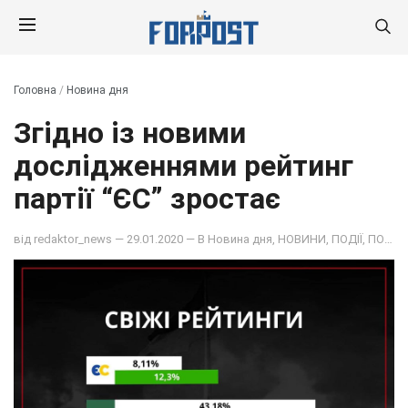
Головна
/
Новина дня
Згідно із новими
дослідженнями рейтинг
партії “ЄС” зростає
від
redaktor_news
— 29.01.2020 — В
Новина дня
,
НОВИНИ
,
ПОДІЇ
,
ПОЛІТИКА