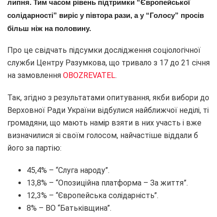
липня. Тим часом рівень підтримки “Європейської
солідарності” виріс у півтора рази, а у “Голосу” просів
більш ніж на половину.
Про це свідчать підсумки дослідження соціологічної
служби Центру Разумкова, що тривало з 17 до 21 січня
на замовлення
OBOZREVATEL
.
Так, згідно з результатами опитування, якби вибори до
Верховної Ради України відбулися найближчої неділі, ті
громадяни, що мають намір взяти в них участь і вже
визначилися зі своїм голосом, найчастіше віддали б
його за партію:
45,4% – “Слуга народу”.
13,8% – “Опозиційна платформа – За життя”.
12,3% – “Європейська солідарність”.
8% – ВО “Батьківщина”.