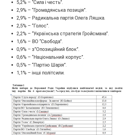
5,2% – “Сила і честь”.
2,9% – “Громадянська позиція”.
2,9% – Радикальна партія Олега Ляшка.
2,5% – “Голос”.
2,2% – “Українська стратегія Гройсмана”.
1,6% – ВО “Свобода”.
0,9% – з”Опозиційний блок”.
0,6% – “Національний корпус”.
0,5% – “Партію Шарія”.
1,1% – інші політсили.