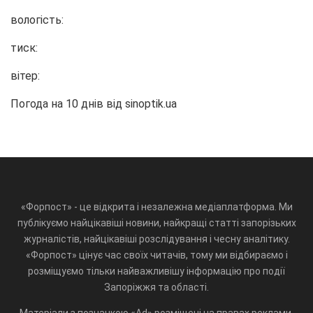
вологість:
тиск:
вітер:
Погода на 10 днів від
sinoptik.ua
«Форпост» - це відкрита і незалежна медіаплатформа. Ми
публікуємо найцікавіші новини, найкращі статті запорізьких
журналістів, найцікавіші розслідування і чесну аналітику.
«Форпост» цінує час своїх читачів, тому ми відбираємо і
розміщуємо тільки найважливішу інформацію про події
Запоріжжя та області.
Матеріали з позначкою «Ad» розміщені на правах реклами.