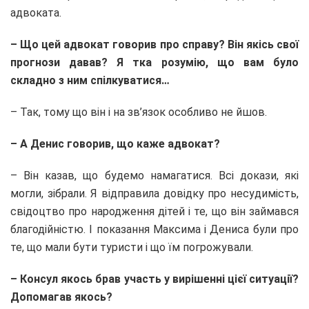
адвоката.
– Що цей адвокат говорив про справу? Він якісь свої
прогнози давав? Я тка розумію, що вам було
складно з ним спілкуватися…
– Так, тому що він і на зв’язок особливо не йшов.
– А Денис говорив, що каже адвокат?
– Він казав, що будемо намагатися. Всі докази, які
могли, зібрали. Я відправила довідку про несудимість,
свідоцтво про народження дітей і те, що він займався
благодійністю. І показання Максима і Дениса були про
те, що мали бути туристи і що їм погрожували.
– Консул якось брав участь у вирішенні цієї ситуації?
Допомагав якось?