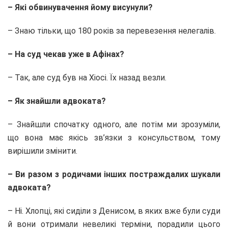
– Які обвинувачення йому висунули?
– Знаю тільки, що 180 років за перевезення нелегалів.
– На суд чекав уже в Афінах?
– Так, але суд був на Хіосі. Їх назад везли.
– Як знайшли адвоката?
– Знайшли спочатку одного, але потім ми зрозуміли,
що вона має якісь зв’язки з консульством, тому
вирішили змінити.
– Ви разом з родичами інших постраждалих шукали
адвоката?
– Ні. Хлопці, які сиділи з Денисом, в яких вже були суди
й вони отримали невеликі терміни, порадили цього