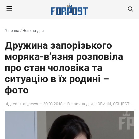
Головна
/
Новина дня
Дружина запорізького
моряка-в’язня розповіла
про стан чоловіка та
ситуацію в їх родині –
фото
від
redaktor_news
— 20.03.2018 — В
Новина дня
,
НОВИНИ
,
ОБЩЕСТВО
,
С