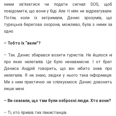
ними зв’язатися чи подати сигнал SOS, щоб
повідомити, що вони у біді. Але ті ніяк не відреагували.
Потім, коли їх затримали, Денис зрозумів, що
турецька берегова охорона, можливо, була з ними за
одно.
– Тобто їх “вели”?
– Так. Денис збирався возити туристів. Не йшлося ні
про яких нелегалів. Це було ненавмисне. І от брат
Дениса Андрій говорить, що він нібито знав про
нелегалів. Я не знаю, звідки у нього така інформація.
Ми з ним практично не спілкуємося. Денис дзвонить
лише мені.
– Ви сказали, що там були озброєні люди. Хто вони?
– Ті, хто привів тих пакистанців.