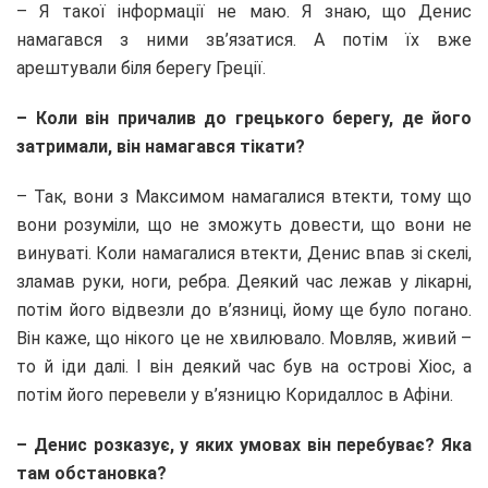
– Я такої інформації не маю. Я знаю, що Денис
намагався з ними зв’язатися. А потім їх вже
арештували біля берегу Греції.
– Коли він причалив до грецького берегу, де його
затримали, він намагався тікати?
– Так, вони з Максимом намагалися втекти, тому що
вони розуміли, що не зможуть довести, що вони не
винуваті. Коли намагалися втекти, Денис впав зі скелі,
зламав руки, ноги, ребра. Деякий час лежав у лікарні,
потім його відвезли до в’язниці, йому ще було погано.
Він каже, що нікого це не хвилювало. Мовляв, живий –
то й іди далі. І він деякий час був на острові Хіос, а
потім його перевели у в’язницю Коридаллос в Афіни.
– Денис розказує, у яких умовах він перебуває? Яка
там обстановка?