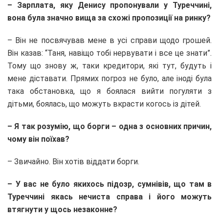
– Зарплата, яку Денису пропонували у Туреччині,
вона була значно вища за схожі пропозиції на ринку?
– Він не посвячував мене в усі справи щодо грошей.
Він казав: “Таня, навіщо тобі нервувати і все це знати”.
Тому що знову ж, таки кредитори, які тут, будуть і
мене діставати. Прямих погроз не було, але іноді була
така обстановка, що я боялася вийти погуляти з
дітьми, боялась, що можуть вкрасти когось із дітей.
– Я так розумію, що борги – одна з основних причин,
чому він поїхав?
– Звичайно. Він хотів віддати борги.
– У вас не було якихось підозр, сумнівів, що там в
Туреччині якась нечиста справа і його можуть
втягнути у щось незаконне?