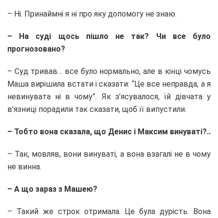
– Ні. Принаймні я ні про яку допомогу не знаю.
– На суді щось пішло не так? Чи все було
прогнозовано?
– Суд тривав… все було нормально, але в кінці чомусь
Маша вирішила встати і сказати: “Це все неправда, а я
невинувата ні в чому”. Як з’ясувалося, їй дівчата у
в’язниці порадили так сказати, щоб її випустили.
– Тобто вона сказала, що Денис і Максим винуваті?..
– Так, мовляв, вони винуваті, а вона взагалі не в чому
не винна.
– А що зараз з Машею?
– Такий же строк отримала. Це була дурість. Вона