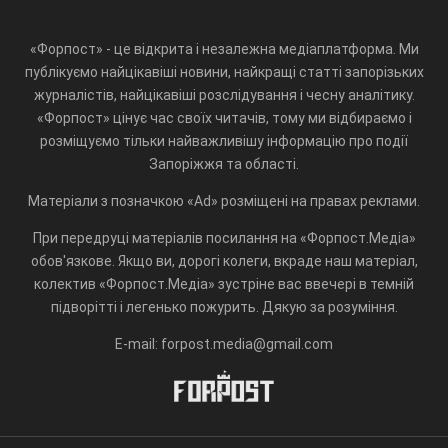
«Форпост» - це відкрита і незалежна медіаплатформа. Ми
публікуємо найцікавіші новини, найкращі статті запорізьких
журналістів, найцікавіші розслідування і чесну аналітику.
«Форпост» цінує час своїх читачів, тому ми відбираємо і
розміщуємо тільки найважливішу інформацію про події
Запоріжжя та області.
Матеріали з позначкою «Ad» розміщені на правах реклами.
При передруці матеріалів посилання на «Форпост.Медіа»
обов'язкове. Якщо ви, дорогі колеги, вкраде наш матеріал,
колектив «Форпост.Медіа» зустріне вас ввечері в темній
підворітті і легенько пожурить. Дякую за розуміння.
E-mail: forpost.media@gmail.com