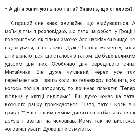
– А діти запитують про тата? Знають, що сталося?
– Старший син знає, звичайно, що відбувається. А
моїм дітям я розповідаю, що тато на роботі у Греції і
повернеться, як тільки зможе. Але наскільки вийде це
відтягувати, я не знаю. Дуже боюся моменту, коли
діти дізнаються, що сталося з татом. Це буде великим
ударом для них. Особливо для середнього сина,
Михайлика. Він дуже чутливий, через усе так
переймається. Навіть коли по телевізору побачить, як
когось поліція затримує, то починає плакати: “Тепер
людина у клітці сидітиме”. Він дуже чекає на тата.
Кожного ранку прокидається: “Тато, тато? Коли він
приїде?” Він з таким сумом дивиться на батьків своїх
друзів і взагалі на чоловіків. Йому так не вистачає
чоловічої уваги. Дуже діти сумують.