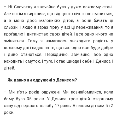
– Ні. Спочатку я звичайно була у дуже важкому стані.
Але потім я вирішила, що від цього нічого не зміниться,
а в мене двоє маленьких дітей, а вони бачать ці
сльози. І якщо я зараз пірну у всі ці переживання, то я
проґавлю і дитинство своїх дітей, і все одно нічого не
зміниться. Тому я намагаюсь знаходити радість у
кожному дні і надію на те, що все одно все буде добре
і диво станеться. Періодично, звичайно, все одно
находить і смуток, і туга, і стає шкода і себе, і Дениса, і
дітей.
– Як давно ви одружені з Денисом?
– Ми п’ять років одружені. Ми познайомилися, коли
йому було 35 років. У Дениса троє дітей, старшому
сину від першого шлюбу 17 років. А нашим діткам 5 і 2
роки.