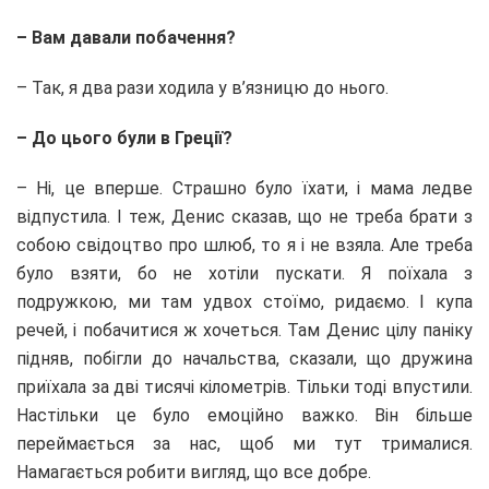
– Вам давали побачення?
– Так, я два рази ходила у в’язницю до нього.
– До цього були в Греції?
– Ні, це вперше. Страшно було їхати, і мама ледве
відпустила. І теж, Денис сказав, що не треба брати з
собою свідоцтво про шлюб, то я і не взяла. Але треба
було взяти, бо не хотіли пускати. Я поїхала з
подружкою, ми там удвох стоїмо, ридаємо. І купа
речей, і побачитися ж хочеться. Там Денис цілу паніку
підняв, побігли до начальства, сказали, що дружина
приїхала за дві тисячі кілометрів. Тільки тоді впустили.
Настільки це було емоційно важко. Він більше
переймається за нас, щоб ми тут трималися.
Намагається робити вигляд, що все добре.