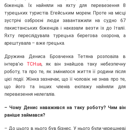
біженців. Їх найняли на яхту для перевезення 8
турецьких туристів Егейським морем. Проте на місці
зустрічі озброєні люди завантажили на судно 67
пакистанських біженців і наказали везти їх до Італії.
Яхту переслідувала турецька берегова охорона, а
арештувала – вже грецька.
Дружина Дениса Бровченка Тетяна розповіла в
інтерв’ю
ТСН.ua
, як він знайшов таку небезпечну
роботу, та про те, як змінилося життя її родини після
цієї події. Жінка зазначає, що її чоловік не знав про те,
що його та інших членів екіпажу найняли для
перевезення нелегалів.
– Чому Денис наважився на таку роботу? Чим він
раніше займався?
– До цього в нього був бізнес. У нього були черешневі