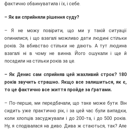
фактично обвинуватила і їх, і себе.
– Як ви сприйняли рішення суду?
– Я не можу повірити, що ми у такій ситуації
опинилися, і що взагалі можливо дати людині стільки
років. За вбивство стільки не дають. А тут людина
взагалі ні в чому не винна. Його ошукали і ще й
посадили на стільки років за це.
– Як Денис сам сприйняв цей жахливий строк? 180
років звучить страшно. Якщо все залишиться, як є,
то це фактично все життя пройде за ґратами.
– По-перше, ми передбачали, що таке може бути. Він
сидить уже практично рік, і за цей час були випадки,
коли хлопців засуджували і до 200-та, і до 500 років.
Ну, я сподівалася на диво. Дива ж стаються, так? Але