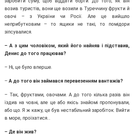
заробити суму, щоб віддати борги. До того, як він
возив туристів, вони ще возили в Туреччину фрукти й
овочі – з України чи Росії. Але це вийшло
неприбутковим – то ящики не такі, то помідори
зіпсувалися.
– А з цим чоловіком, який його найняв і підставив,
Денис до того працював?
– Ні, це було вперше.
–
А до того він займався перевезенням вантажів?
– Так, фруктами, овочами. А до того кілька разів він
їздив на човні, але це або якісь знайомі пропонували,
або що. Я ж кажу, це був нестабільний заробіток. Вийти
в море, проїхатися…
– Де він жив?