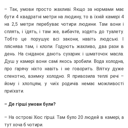
– Так, умови просто жахливі. Якщо за нормами має
бути 4 квадратні метри на людину, то в їхній камері 4
на 2,5 метри перебуває чотири людини. Там вони і
сплять, і їдять, і там же, вибачте, ходять до туалету.
Тобто це порушує всі закони, навіть людські. І
пліснява там, і клопи. Годують жахливо, два рази в
день. На сніданок дають сухарик і шматочок масла.
Душ у камері вони самі якось зробили. Вода холодна,
про гарячу ніхто навіть і не говорить. Влітку дуже
спекотно, взимку холодно. Я привозила теплі речі –
йому і хлопцям, у чиїх родичів немає можливості
приїхати.
– Де гірші умови були?
– На острові Хіос гірші. Там було 20 людей в камері, а
тут хоча б чотири.