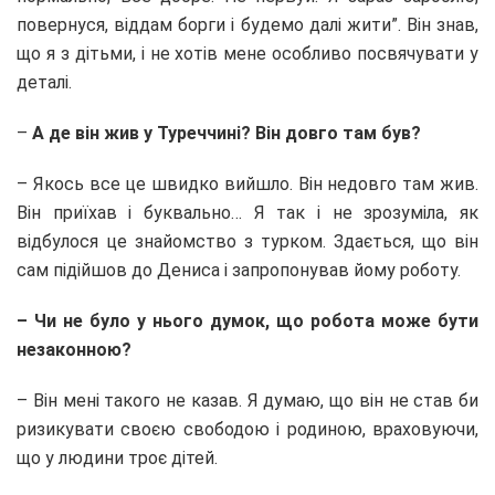
повернуся, віддам борги і будемо далі жити”. Він знав,
що я з дітьми, і не хотів мене особливо посвячувати у
деталі.
–
А де він жив у Туреччині? Він довго там був?
– Якось все це швидко вийшло. Він недовго там жив.
Він приїхав і буквально… Я так і не зрозуміла, як
відбулося це знайомство з турком. Здається, що він
сам підійшов до Дениса і запропонував йому роботу.
– Чи не було у нього думок, що робота може бути
незаконною?
– Він мені такого не казав. Я думаю, що він не став би
ризикувати своєю свободою і родиною, враховуючи,
що у людини троє дітей.