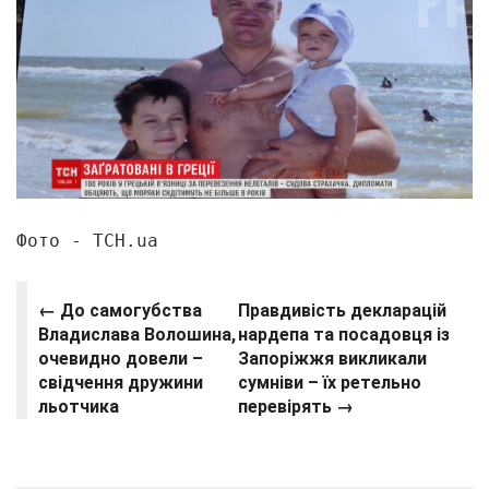
Фото - ТСН.ua
←
До самогубства
Правдивість декларацій
Владислава Волошина,
нардепа та посадовця із
очевидно довели –
Запоріжжя викликали
свідчення дружини
сумніви – їх ретельно
льотчика
перевірять
→