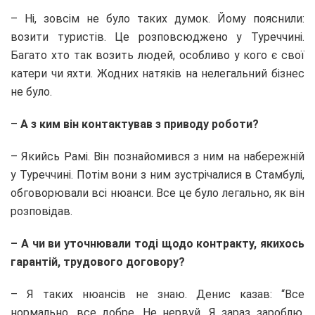
– Ні, зовсім не було таких думок. Йому пояснили:
возити туристів. Це розповсюджено у Туреччині.
Багато хто так возить людей, особливо у кого є свої
катери чи яхти. Жодних натяків на нелегальний бізнес
не було.
–
А з ким він контактував з приводу роботи?
– Якийсь Рамі. Він познайомився з ним на набережній
у Туреччині. Потім вони з ним зустрічалися в Стамбулі,
обговорювали всі нюанси. Все це було легально, як він
розповідав.
– А чи ви уточнювали тоді щодо контракту, якихось
гарантій, трудового договору?
– Я таких нюансів не знаю. Денис казав: “Все
нормально, все добре. Не нервуй. Я зараз зароблю,