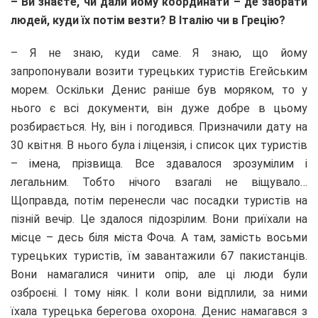
– Ви знаєте, чи дали йому координати – де забрати
людей, куди їх потім везти? В Італію чи в Грецію?
– Я не знаю, куди саме. Я знаю, що йому
запропонували возити турецьких туристів Егейським
морем. Оскільки Денис раніше був моряком, то у
нього є всі документи, він дуже добре в цьому
розбирається. Ну, він і погодився. Призначили дату на
30 квітня. В нього була і ліцензія, і список цих туристів
– імена, прізвища. Все здавалося зрозумілим і
легальним. Тобто нічого взагалі не віщувало…
Щоправда, потім перенесли час посадки туристів на
пізній вечір. Це здалося підозрілим. Вони приїхали на
місце – десь біля міста Фоча. А там, замість восьми
турецьких туристів, їм завантажили 67 пакистанців.
Вони намагалися чинити опір, але ці люди були
озброєні. І тому ніяк. І коли вони відплили, за ними
їхала турецька берегова охорона. Денис намагався з