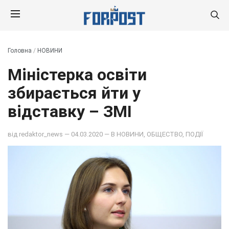
Головна
/
НОВИНИ
Міністерка освіти
збирається йти у
відставку – ЗМІ
від
redaktor_news
— 04.03.2020 — В
НОВИНИ
,
ОБЩЕСТВО
,
ПОДІЇ