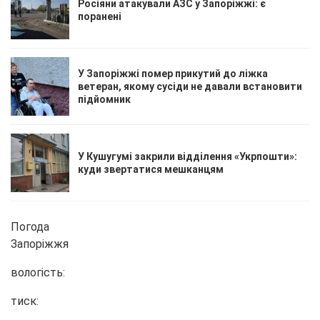
Росіяни атакували АЗС у Запоріжжі: є
поранені
У Запоріжжі помер прикутий до ліжка
ветеран, якому сусіди не давали встановити
підйомник
У Кушугумі закрили відділення «Укрпошти»:
куди звертатися мешканцям
Погода
Запоріжжя
вологість:
тиск: