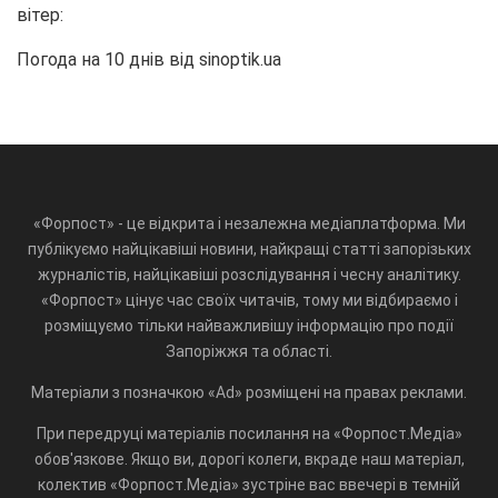
вітер:
Погода на 10 днів від
sinoptik.ua
«Форпост» - це відкрита і незалежна медіаплатформа. Ми
публікуємо найцікавіші новини, найкращі статті запорізьких
журналістів, найцікавіші розслідування і чесну аналітику.
«Форпост» цінує час своїх читачів, тому ми відбираємо і
розміщуємо тільки найважливішу інформацію про події
Запоріжжя та області.
Матеріали з позначкою «Ad» розміщені на правах реклами.
При передруці матеріалів посилання на «Форпост.Медіа»
обов'язкове. Якщо ви, дорогі колеги, вкраде наш матеріал,
колектив «Форпост.Медіа» зустріне вас ввечері в темній