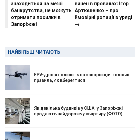
знаходиться на межі
винен в провалах: Ігор
банкрутства, не можуть
Артюшенко – про
отримати посилки в
ймовірні ротації в уряді
Запоріжжі
→
НАЙБІЛЬШ ЧИТАЮТЬ
FPV-дрони полюють на запоріжців: головні
правила, як вберегтися
Як декілька будинків у США: у Запоріжжі
продають найдорожчу квартиру (ФОТО)